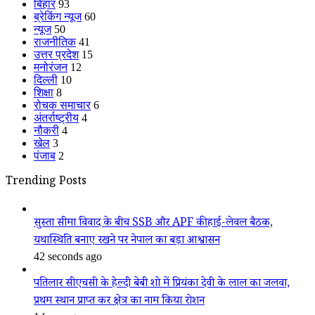
बिहार
93
ब्रेकिंग न्यूज
60
न्यूज
50
राजनीतिक
41
उत्तर प्रदेश
15
मनोरंजन
12
दिल्ली
10
शिक्षा
8
रोचक समाचार
6
अंतर्राष्ट्रीय
4
नौकरी
4
खेल
3
पंजाब
2
Trending Posts
सुस्ता सीमा विवाद के बीच SSB और APF की हाई-लेवल बैठक,
यथास्थिति बनाए रखने पर नेपाल का बड़ा आश्वासन
42 seconds ago
पतिलार सीएचसी के हेल्दी बेबी शो में प्रियंका देवी के लाल का जलवा,
प्रथम स्थान प्राप्त कर क्षेत्र का नाम किया रोशन