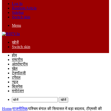
Log In
Random Article
Sidebar
Switch skin
Menu
खोजें
Switch skin
होम
राष्ट्रीय
अंतर्राष्ट्रीय
खेल
टेक्नॉलजी
ट्रैवल
न्यूज
बिजनेस
मनोरंजन
खोजें
Home
/
राजनीतिक
/
पश्चिम बंगाल की सियासत में बड़ा बदलाव, टीएमसी की