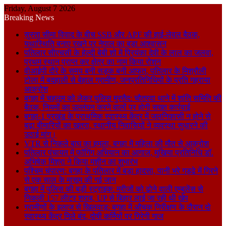
Friday, August 7 2026
Breaking News
सुस्ता सीमा विवाद के बीच SSB और APF की हाई-लेवल बैठक,
यथास्थिति बनाए रखने पर नेपाल का बड़ा आश्वासन
पतिलार सीएचसी के हेल्दी बेबी शो में प्रियंका देवी के लाल का जलवा,
प्रथम स्थान प्राप्त कर क्षेत्र का नाम किया रोशन
वीआईपी दौरे के समय बनी सड़क बनी आफत, पतिलार के मिश्रौली
टोला में बदहाली से बेहाल ग्रामीण, जनप्रतिनिधियों के प्रति गहराया
आक्रोश
बगहा में चहलूम को लेकर पुलिस मुस्तैद: चौतरवा थाने में शांति समिति की
बैठक, नियमों का उल्लंघन करने वालों पर होगी सख्त कार्रवाई
बगहा-1 प्रखंड के प्राथमिक स्वास्थ्य केंद्र में जलनिकासी न होने से
बढ़ा बीमारियों का खतरा, स्थानीय निवासियों ने व्यवस्था सुधारने की
उठाई मांग।
VTR से निकले बाघ का हमला, बगहा में महिला की मौत से आक्रोश
पतिलार पंचायत में फॉगिंग अभियान का आगाज, मुखिया प्रतिनिधि डॉ.
अभिषेक मिश्रा ने किया मशीन का शुभारंभ
पश्चिम चंपारण: बगहा के पतिलार में बड़ा हादसा, पानी भरे गड्ढे में गिरने
से एक साल के मासूम की गई जान
बगहा में पुलिस की बड़ी स्ट्राइक: मरीजों को ढोने वाली एम्बुलेंस से
निकली 157 लीटर शराब, UP से बिहार लाई जा रही थी खेप
ग्रामीणों के इलाज से खिलवाड़: बगहा में औचक निरीक्षण के दौरान दो
स्वास्थ्य केंद्र मिले बंद, दोषी कर्मियों पर गिरेगी गाज