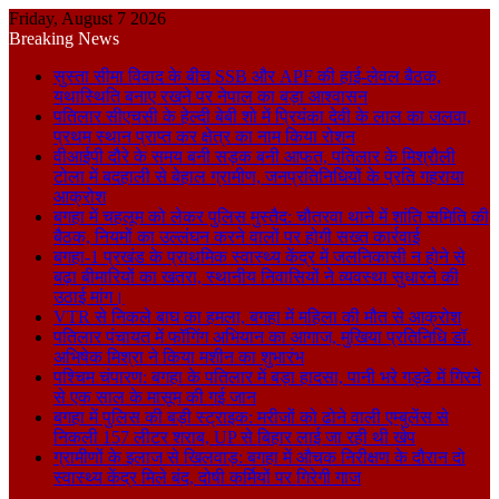
Friday, August 7 2026
Breaking News
सुस्ता सीमा विवाद के बीच SSB और APF की हाई-लेवल बैठक,
यथास्थिति बनाए रखने पर नेपाल का बड़ा आश्वासन
पतिलार सीएचसी के हेल्दी बेबी शो में प्रियंका देवी के लाल का जलवा,
प्रथम स्थान प्राप्त कर क्षेत्र का नाम किया रोशन
वीआईपी दौरे के समय बनी सड़क बनी आफत, पतिलार के मिश्रौली
टोला में बदहाली से बेहाल ग्रामीण, जनप्रतिनिधियों के प्रति गहराया
आक्रोश
बगहा में चहलूम को लेकर पुलिस मुस्तैद: चौतरवा थाने में शांति समिति की
बैठक, नियमों का उल्लंघन करने वालों पर होगी सख्त कार्रवाई
बगहा-1 प्रखंड के प्राथमिक स्वास्थ्य केंद्र में जलनिकासी न होने से
बढ़ा बीमारियों का खतरा, स्थानीय निवासियों ने व्यवस्था सुधारने की
उठाई मांग।
VTR से निकले बाघ का हमला, बगहा में महिला की मौत से आक्रोश
पतिलार पंचायत में फॉगिंग अभियान का आगाज, मुखिया प्रतिनिधि डॉ.
अभिषेक मिश्रा ने किया मशीन का शुभारंभ
पश्चिम चंपारण: बगहा के पतिलार में बड़ा हादसा, पानी भरे गड्ढे में गिरने
से एक साल के मासूम की गई जान
बगहा में पुलिस की बड़ी स्ट्राइक: मरीजों को ढोने वाली एम्बुलेंस से
निकली 157 लीटर शराब, UP से बिहार लाई जा रही थी खेप
ग्रामीणों के इलाज से खिलवाड़: बगहा में औचक निरीक्षण के दौरान दो
स्वास्थ्य केंद्र मिले बंद, दोषी कर्मियों पर गिरेगी गाज