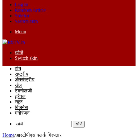
Log In
Random Article
Sidebar
Switch skin
Menu
खोजें
Switch skin
होम
राष्ट्रीय
अंतर्राष्ट्रीय
खेल
टेक्नॉलजी
ट्रैवल
न्यूज
बिजनेस
मनोरंजन
खोजें
Home
/
आरटीपीएस क्लर्क गिरफ्तार