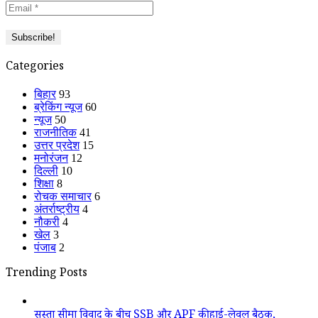
Categories
बिहार
93
ब्रेकिंग न्यूज
60
न्यूज
50
राजनीतिक
41
उत्तर प्रदेश
15
मनोरंजन
12
दिल्ली
10
शिक्षा
8
रोचक समाचार
6
अंतर्राष्ट्रीय
4
नौकरी
4
खेल
3
पंजाब
2
Trending Posts
सुस्ता सीमा विवाद के बीच SSB और APF की हाई-लेवल बैठक,