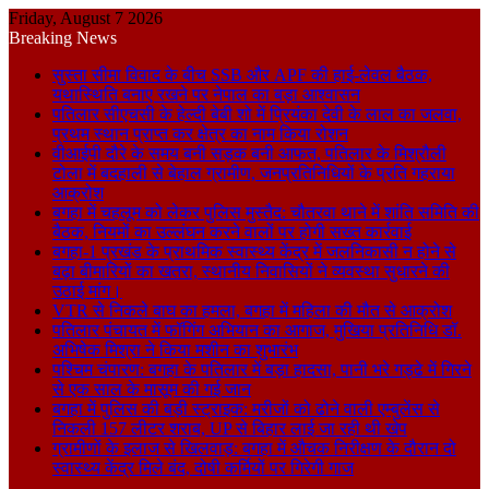
Friday, August 7 2026
Breaking News
सुस्ता सीमा विवाद के बीच SSB और APF की हाई-लेवल बैठक,
यथास्थिति बनाए रखने पर नेपाल का बड़ा आश्वासन
पतिलार सीएचसी के हेल्दी बेबी शो में प्रियंका देवी के लाल का जलवा,
प्रथम स्थान प्राप्त कर क्षेत्र का नाम किया रोशन
वीआईपी दौरे के समय बनी सड़क बनी आफत, पतिलार के मिश्रौली
टोला में बदहाली से बेहाल ग्रामीण, जनप्रतिनिधियों के प्रति गहराया
आक्रोश
बगहा में चहलूम को लेकर पुलिस मुस्तैद: चौतरवा थाने में शांति समिति की
बैठक, नियमों का उल्लंघन करने वालों पर होगी सख्त कार्रवाई
बगहा-1 प्रखंड के प्राथमिक स्वास्थ्य केंद्र में जलनिकासी न होने से
बढ़ा बीमारियों का खतरा, स्थानीय निवासियों ने व्यवस्था सुधारने की
उठाई मांग।
VTR से निकले बाघ का हमला, बगहा में महिला की मौत से आक्रोश
पतिलार पंचायत में फॉगिंग अभियान का आगाज, मुखिया प्रतिनिधि डॉ.
अभिषेक मिश्रा ने किया मशीन का शुभारंभ
पश्चिम चंपारण: बगहा के पतिलार में बड़ा हादसा, पानी भरे गड्ढे में गिरने
से एक साल के मासूम की गई जान
बगहा में पुलिस की बड़ी स्ट्राइक: मरीजों को ढोने वाली एम्बुलेंस से
निकली 157 लीटर शराब, UP से बिहार लाई जा रही थी खेप
ग्रामीणों के इलाज से खिलवाड़: बगहा में औचक निरीक्षण के दौरान दो
स्वास्थ्य केंद्र मिले बंद, दोषी कर्मियों पर गिरेगी गाज