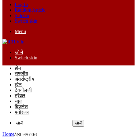
Log In
Random Article
Sidebar
Switch skin
Menu
खोजें
Switch skin
होम
राष्ट्रीय
अंतर्राष्ट्रीय
खेल
टेक्नॉलजी
ट्रैवल
न्यूज
बिजनेस
मनोरंजन
खोजें
Home
/
एस जयशंकर