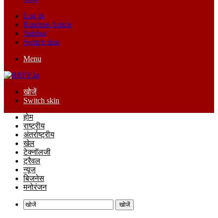
Log In
Random Article
Sidebar
Switch skin
Menu
खोजें
Switch skin
होम
राष्ट्रीय
अंतर्राष्ट्रीय
खेल
टेक्नॉलजी
ट्रैवल
न्यूज
बिजनेस
मनोरंजन
खोजें