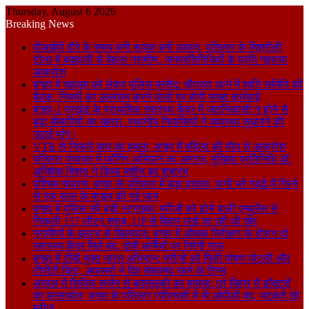
Thursday, August 6 2026
Breaking News
वीआईपी दौरे के समय बनी सड़क बनी आफत, पतिलार के मिश्रौली
टोला में बदहाली से बेहाल ग्रामीण, जनप्रतिनिधियों के प्रति गहराया
आक्रोश
बगहा में चहलूम को लेकर पुलिस मुस्तैद: चौतरवा थाने में शांति समिति की
बैठक, नियमों का उल्लंघन करने वालों पर होगी सख्त कार्रवाई
बगहा-1 प्रखंड के प्राथमिक स्वास्थ्य केंद्र में जलनिकासी न होने से
बढ़ा बीमारियों का खतरा, स्थानीय निवासियों ने व्यवस्था सुधारने की
उठाई मांग।
VTR से निकले बाघ का हमला, बगहा में महिला की मौत से आक्रोश
पतिलार पंचायत में फॉगिंग अभियान का आगाज, मुखिया प्रतिनिधि डॉ.
अभिषेक मिश्रा ने किया मशीन का शुभारंभ
पश्चिम चंपारण: बगहा के पतिलार में बड़ा हादसा, पानी भरे गड्ढे में गिरने
से एक साल के मासूम की गई जान
बगहा में पुलिस की बड़ी स्ट्राइक: मरीजों को ढोने वाली एम्बुलेंस से
निकली 157 लीटर शराब, UP से बिहार लाई जा रही थी खेप
ग्रामीणों के इलाज से खिलवाड़: बगहा में औचक निरीक्षण के दौरान दो
स्वास्थ्य केंद्र मिले बंद, दोषी कर्मियों पर गिरेगी गाज
बगहा में टीबी मुक्त भारत अभियान: मरीजों को मिली पोषण पोटली और
टीपीटी किट, अफसरों ने दिए सेहतमंद रहने के टिप्स
अरवल में सिविल सर्जन से बदसलूकी का मामला: पूरे बिहार में डॉक्टरों
का हल्लाबोल, बगहा के पतिलार एपीएचसी में भी ओपीडी बंद, भटकते रहे
मरीज