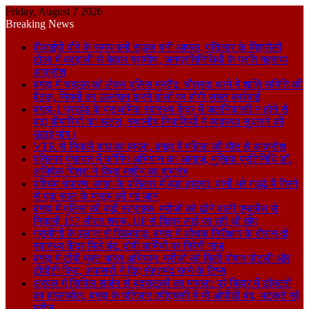
Friday, August 7 2026
Breaking News
वीआईपी दौरे के समय बनी सड़क बनी आफत, पतिलार के मिश्रौली
टोला में बदहाली से बेहाल ग्रामीण, जनप्रतिनिधियों के प्रति गहराया
आक्रोश
बगहा में चहलूम को लेकर पुलिस मुस्तैद: चौतरवा थाने में शांति समिति की
बैठक, नियमों का उल्लंघन करने वालों पर होगी सख्त कार्रवाई
बगहा-1 प्रखंड के प्राथमिक स्वास्थ्य केंद्र में जलनिकासी न होने से
बढ़ा बीमारियों का खतरा, स्थानीय निवासियों ने व्यवस्था सुधारने की
उठाई मांग।
VTR से निकले बाघ का हमला, बगहा में महिला की मौत से आक्रोश
पतिलार पंचायत में फॉगिंग अभियान का आगाज, मुखिया प्रतिनिधि डॉ.
अभिषेक मिश्रा ने किया मशीन का शुभारंभ
पश्चिम चंपारण: बगहा के पतिलार में बड़ा हादसा, पानी भरे गड्ढे में गिरने
से एक साल के मासूम की गई जान
बगहा में पुलिस की बड़ी स्ट्राइक: मरीजों को ढोने वाली एम्बुलेंस से
निकली 157 लीटर शराब, UP से बिहार लाई जा रही थी खेप
ग्रामीणों के इलाज से खिलवाड़: बगहा में औचक निरीक्षण के दौरान दो
स्वास्थ्य केंद्र मिले बंद, दोषी कर्मियों पर गिरेगी गाज
बगहा में टीबी मुक्त भारत अभियान: मरीजों को मिली पोषण पोटली और
टीपीटी किट, अफसरों ने दिए सेहतमंद रहने के टिप्स
अरवल में सिविल सर्जन से बदसलूकी का मामला: पूरे बिहार में डॉक्टरों
का हल्लाबोल, बगहा के पतिलार एपीएचसी में भी ओपीडी बंद, भटकते रहे
मरीज