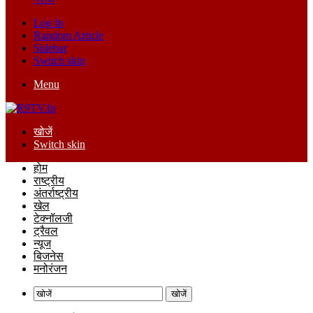
Log In
Random Article
Sidebar
Switch skin
Menu
खोजें
Switch skin
होम
राष्ट्रीय
अंतर्राष्ट्रीय
खेल
टेक्नॉलजी
ट्रैवल
न्यूज
बिजनेस
मनोरंजन
खोजें