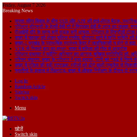
Friday, August 7 2026
Breaking News
सुस्ता सीमा विवाद के बीच SSB और APF की हाई-लेवल बैठक, यथास्थि
पतिलार सीएचसी के हेल्दी बेबी शो में प्रियंका देवी के लाल का जलवा, प्र
वीआईपी दौरे के समय बनी सड़क बनी आफत, पतिलार के मिश्रौली टोला में
बगहा में चहलूम को लेकर पुलिस मुस्तैद: चौतरवा थाने में शांति समिति की 
बगहा-1 प्रखंड के प्राथमिक स्वास्थ्य केंद्र में जलनिकासी न होने से बढ़
VTR से निकले बाघ का हमला, बगहा में महिला की मौत से आक्रोश
पतिलार पंचायत में फॉगिंग अभियान का आगाज, मुखिया प्रतिनिधि डॉ. अभि
पश्चिम चंपारण: बगहा के पतिलार में बड़ा हादसा, पानी भरे गड्ढे में गिरन
बगहा में पुलिस की बड़ी स्ट्राइक: मरीजों को ढोने वाली एम्बुलेंस से न
ग्रामीणों के इलाज से खिलवाड़: बगहा में औचक निरीक्षण के दौरान दो स्वास्थ्
Log In
Random Article
Sidebar
Switch skin
Menu
खोजें
Switch skin