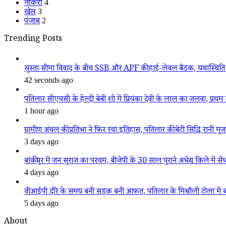
नौकरी
4
खेल
3
पंजाब
2
Trending Posts
सुस्ता सीमा विवाद के बीच SSB और APF की हाई-लेवल बैठक, यथास्थिति 
42 seconds ago
पतिलार सीएचसी के हेल्दी बेबी शो में प्रियंका देवी के लाल का जलवा, प्रथम स
1 hour ago
ग्रामीण अंचल की प्रतिभा ने फिर रचा इतिहास, पतिलार की बेटी सिद्धि रानी मुजफ्फ
3 days ago
बांकीपुर में जन सुराज का परचम, बीजेपी के 30 साल पुराने अभेद्य किले में सें
4 days ago
वीआईपी दौरे के समय बनी सड़क बनी आफत, पतिलार के मिश्रौली टोला में बदहा
5 days ago
About