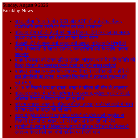
Sunday, August 9 2026
Breaking News
सुस्ता सीमा विवाद के बीच SSB और APF की हाई-लेवल बैठक,
यथास्थिति बनाए रखने पर नेपाल का बड़ा आश्वासन
पतिलार सीएचसी के हेल्दी बेबी शो में प्रियंका देवी के लाल का जलवा,
प्रथम स्थान प्राप्त कर क्षेत्र का नाम किया रोशन
वीआईपी दौरे के समय बनी सड़क बनी आफत, पतिलार के मिश्रौली
टोला में बदहाली से बेहाल ग्रामीण, जनप्रतिनिधियों के प्रति गहराया
आक्रोश
बगहा में चहलूम को लेकर पुलिस मुस्तैद: चौतरवा थाने में शांति समिति की
बैठक, नियमों का उल्लंघन करने वालों पर होगी सख्त कार्रवाई
बगहा-1 प्रखंड के प्राथमिक स्वास्थ्य केंद्र में जलनिकासी न होने से
बढ़ा बीमारियों का खतरा, स्थानीय निवासियों ने व्यवस्था सुधारने की
उठाई मांग।
VTR से निकले बाघ का हमला, बगहा में महिला की मौत से आक्रोश
पतिलार पंचायत में फॉगिंग अभियान का आगाज, मुखिया प्रतिनिधि डॉ.
अभिषेक मिश्रा ने किया मशीन का शुभारंभ
पश्चिम चंपारण: बगहा के पतिलार में बड़ा हादसा, पानी भरे गड्ढे में गिरने
से एक साल के मासूम की गई जान
बगहा में पुलिस की बड़ी स्ट्राइक: मरीजों को ढोने वाली एम्बुलेंस से
निकली 157 लीटर शराब, UP से बिहार लाई जा रही थी खेप
ग्रामीणों के इलाज से खिलवाड़: बगहा में औचक निरीक्षण के दौरान दो
स्वास्थ्य केंद्र मिले बंद, दोषी कर्मियों पर गिरेगी गाज