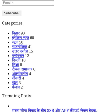
Categories
बिहार
93
ब्रेकिंग न्यूज
60
न्यूज
50
राजनीतिक
41
उत्तर प्रदेश
15
मनोरंजन
12
दिल्ली
10
शिक्षा
8
रोचक समाचार
6
अंतर्राष्ट्रीय
4
नौकरी
4
खेल
3
पंजाब
2
Trending Posts
सुस्ता सीमा विवाद के बीच SSB और APF की हाई-लेवल बैठक,