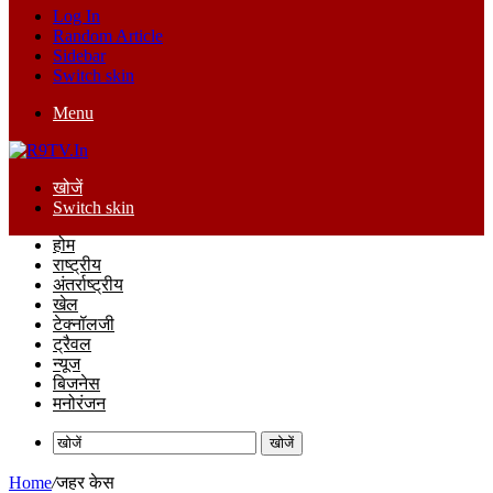
Log In
Random Article
Sidebar
Switch skin
Menu
खोजें
Switch skin
होम
राष्ट्रीय
अंतर्राष्ट्रीय
खेल
टेक्नॉलजी
ट्रैवल
न्यूज
बिजनेस
मनोरंजन
खोजें
Home
/
जहर केस