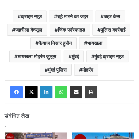
क्राइम न्यूज़
चूहे मारने का जहर
जहर केस
जहरीला कैप्सूल
जिंक फॉस्फाइड
पुलिस कार्रवाई
फैयाज निसार हुसैन
भायखला
भायखला मोहर्रम जुलूस
मुंबई
मुंबई क्राइम न्यूज
मुंबई पुलिस
मोहर्रम
LinkedIn
WhatsApp
Share via Email
Print
संबंधित लेख