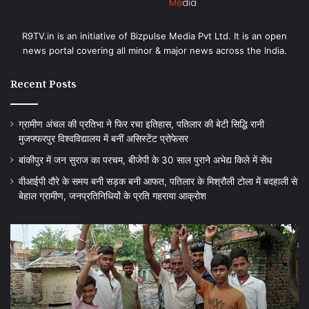
R9TV.in is an initiative of Bizpulse Media Pvt Ltd. It is an open
news portal covering all minor & major news across the India.
Recent Posts
ग्रामीण अंचल की प्रतिभा ने फिर रचा इतिहास, पतिलार की बेटी सिद्धि रानी
मुजफ्फरपुर विश्वविद्यालय में बनीं असिस्टेंट प्रोफेसर
बांकीपुर में जन सुराज का परचम, बीजेपी के 30 साल पुराने अभेद्य किले में सेंध
वीआईपी दौरे के समय बनी सड़क बनी आफत, पतिलार के मिश्रौली टोला में बदहाली से
बेहाल ग्रामीण, जनप्रतिनिधियों के प्रति गहराया आक्रोश
वीआईपी
बग
दौरे
में
के
चह
समय
को
बनी
ले
सड़क
पु