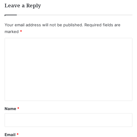
Leave a Reply
Your email address will not be published.
Required fields are
marked
*
C
o
m
m
e
n
t
*
Name
*
Email
*