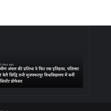
ीण
बांकीपुर
ल
में
जन
भा
सुराज
का
परचम,
5 days ago
बीजेपी
रामीण अंचल की प्रतिभा ने फिर रचा इतिहास, पतिलार
6 days ago
ास,
के
 बेटी सिद्धि रानी मुजफ्फरपुर विश्वविद्यालय में बनीं
बांकीपुर में ज
ार
30
िस्टेंट प्रोफेसर
पुराने अभेद्य किले
साल
पुराने
अभेद्य
किले
्फरपुर
में
विद्यालय
सेंध