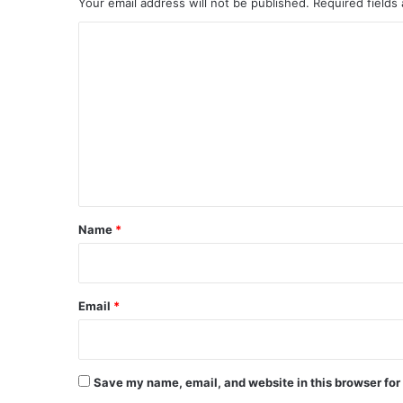
Your email address will not be published.
Required fields
C
o
m
m
e
n
t
*
Name
*
Email
*
Save my name, email, and website in this browser for