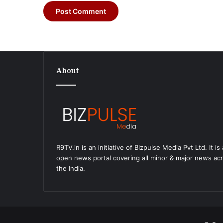
About
सुस्ता
सीमा
विवाद
के
बीच
SSB
2 days ago
और
़क बनी आफत, पतिलार
सुस्ता सीमा विवाद के बीच SSB और APF की
APF
R9TV.in is an initiative of Bizpulse Media Pvt Ltd. It is
ेहाल ग्रामीण,
लेवल बैठक, यथास्थिति बनाए रखने पर नेपाल 
की
open news portal covering all minor & major news ac
 आक्रोश
आश्वासन
हाई-
the India.
लेवल
बैठक,
यथास्थिति
बनाए
रखने