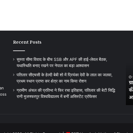
Recent Posts
पतिलार
ग्राम
सीएचसी
अंच
के
की
सुस्ता सीमा विवाद के बीच SSB और APF की हाई-लेवल बैठक,
हेल्दी
प्रति
यथास्थिति बनाए रखने पर नेपाल का बड़ा आश्वासन
बेबी
ने
शो
फिर
पतिलार सीएचसी के हेल्दी बेबी शो में प्रियंका देवी के लाल का जलवा,
2 days ago
में
रचा
प्रथम स्थान प्राप्त कर क्षेत्र का नाम किया रोशन
 हाई-
पतिलार सीएचसी के हेल्दी बेबी शो में प्रियंका देवी के
ग्
प्रियंका
इतिह
 an
का बड़ा
लाल का जलवा, प्रथम स्थान प्राप्त कर क्षेत्र का नाम
की
ग्रामीण अंचल की प्रतिभा ने फिर रचा इतिहास, पतिलार की बेटी सिद्धि
देवी
पतिल
ross
रानी मुजफ्फरपुर विश्वविद्यालय में बनीं असिस्टेंट प्रोफेसर
किया रोशन
अस
के
की
लाल
बेटी
का
सिद्धि
जलवा,
रानी
प्रथम
मुजफ
स्थान
विश्व