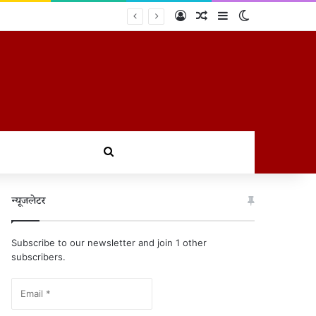
Log In
Random Article
Sidebar
Switch skin
शन
खोजें
न्यूजलेटर
Subscribe to our newsletter and join 1 other
subscribers.