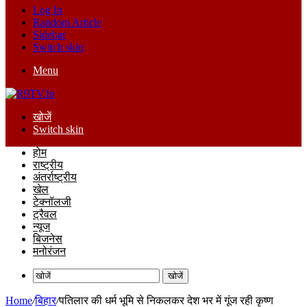
Log In
Random Article
Sidebar
Switch skin
Menu
खोजें
Switch skin
होम
राष्ट्रीय
अंतर्राष्ट्रीय
खेल
टेक्नॉलजी
ट्रैवल
न्यूज
बिजनेस
मनोरंजन
खोजें
Home
/
बिहार
/
पतिलार की धर्म भूमि से निकलकर देश भर में गूंज रही कृष्ण