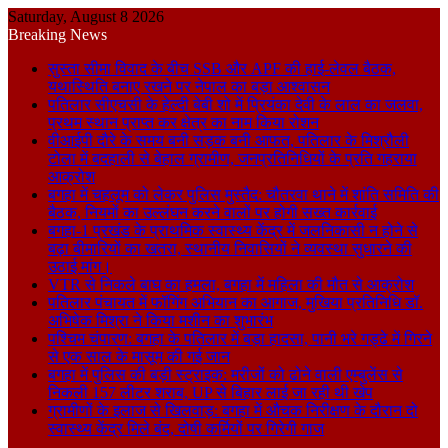
Saturday, August 8 2026
Breaking News
सुस्ता सीमा विवाद के बीच SSB और APF की हाई-लेवल बैठक,
यथास्थिति बनाए रखने पर नेपाल का बड़ा आश्वासन
पतिलार सीएचसी के हेल्दी बेबी शो में प्रियंका देवी के लाल का जलवा,
प्रथम स्थान प्राप्त कर क्षेत्र का नाम किया रोशन
वीआईपी दौरे के समय बनी सड़क बनी आफत, पतिलार के मिश्रौली
टोला में बदहाली से बेहाल ग्रामीण, जनप्रतिनिधियों के प्रति गहराया
आक्रोश
बगहा में चहलूम को लेकर पुलिस मुस्तैद: चौतरवा थाने में शांति समिति की
बैठक, नियमों का उल्लंघन करने वालों पर होगी सख्त कार्रवाई
बगहा-1 प्रखंड के प्राथमिक स्वास्थ्य केंद्र में जलनिकासी न होने से
बढ़ा बीमारियों का खतरा, स्थानीय निवासियों ने व्यवस्था सुधारने की
उठाई मांग।
VTR से निकले बाघ का हमला, बगहा में महिला की मौत से आक्रोश
पतिलार पंचायत में फॉगिंग अभियान का आगाज, मुखिया प्रतिनिधि डॉ.
अभिषेक मिश्रा ने किया मशीन का शुभारंभ
पश्चिम चंपारण: बगहा के पतिलार में बड़ा हादसा, पानी भरे गड्ढे में गिरने
से एक साल के मासूम की गई जान
बगहा में पुलिस की बड़ी स्ट्राइक: मरीजों को ढोने वाली एम्बुलेंस से
निकली 157 लीटर शराब, UP से बिहार लाई जा रही थी खेप
ग्रामीणों के इलाज से खिलवाड़: बगहा में औचक निरीक्षण के दौरान दो
स्वास्थ्य केंद्र मिले बंद, दोषी कर्मियों पर गिरेगी गाज