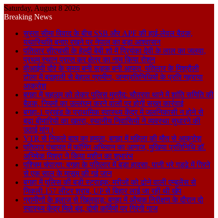
Saturday, August 8 2026
Breaking News
सुस्ता सीमा विवाद के बीच SSB और APF की हाई-लेवल बैठक,
यथास्थिति बनाए रखने पर नेपाल का बड़ा आश्वासन
पतिलार सीएचसी के हेल्दी बेबी शो में प्रियंका देवी के लाल का जलवा,
प्रथम स्थान प्राप्त कर क्षेत्र का नाम किया रोशन
वीआईपी दौरे के समय बनी सड़क बनी आफत, पतिलार के मिश्रौली
टोला में बदहाली से बेहाल ग्रामीण, जनप्रतिनिधियों के प्रति गहराया
आक्रोश
बगहा में चहलूम को लेकर पुलिस मुस्तैद: चौतरवा थाने में शांति समिति की
बैठक, नियमों का उल्लंघन करने वालों पर होगी सख्त कार्रवाई
बगहा-1 प्रखंड के प्राथमिक स्वास्थ्य केंद्र में जलनिकासी न होने से
बढ़ा बीमारियों का खतरा, स्थानीय निवासियों ने व्यवस्था सुधारने की
उठाई मांग।
VTR से निकले बाघ का हमला, बगहा में महिला की मौत से आक्रोश
पतिलार पंचायत में फॉगिंग अभियान का आगाज, मुखिया प्रतिनिधि डॉ.
अभिषेक मिश्रा ने किया मशीन का शुभारंभ
पश्चिम चंपारण: बगहा के पतिलार में बड़ा हादसा, पानी भरे गड्ढे में गिरने
से एक साल के मासूम की गई जान
बगहा में पुलिस की बड़ी स्ट्राइक: मरीजों को ढोने वाली एम्बुलेंस से
निकली 157 लीटर शराब, UP से बिहार लाई जा रही थी खेप
ग्रामीणों के इलाज से खिलवाड़: बगहा में औचक निरीक्षण के दौरान दो
स्वास्थ्य केंद्र मिले बंद, दोषी कर्मियों पर गिरेगी गाज