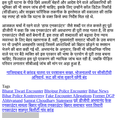
इस पूरी घटना के पीछे छिपे असली चेहरों और आदेश देने वाले अधिकारियों की
भूमिका की भी सघन जांच होनी चाहिए. इसके लिए उन्होंने कॉल डिटेल रिकॉर्ड
(सीडीआर) और साइबर फॉरेंसिक तकनीक के इस्तेमाल की वकालत की ताकि
यह स्पष्ट हो सके कि घटना के वक्त किसे क्या निर्देश मिल रहे थे.
आजकल चर्चा में रहने वाले ‘हाफ एनकाउंटर’ जैसे शब्दों पर तंज कसते हुए पूर्व
डीजीपी ने कहा कि जब एनकाउंटर की अवधारणा ही पूरी तरह गलत है, तो हाफ
एनकाउंटर जैसी बातें बेमानी हैं. इस तरह की शब्दावली को बढ़ावा देना न्याय
व्यवस्था के लिए बेहद खतरनाक है. वहीं, मुख्यमंत्री सम्राट चौधरी के उस बयान
पर भी उन्होंने असहमति जताई जिसमें अपराधियों को बिहार छोड़ने या श्मशान
भेजने की बात कही गई थी. अभयानंद के अनुसार, किसी भी संवैधानिक गरिमा
वाले पद पर बैठे व्यक्ति को इस प्रकार की भाषा के प्रयोग से पूरी तरह बचना
चाहिए. फिलहाल इस पूरे प्रकरण की न्यायिक जांच चल रही है, जबकि पीड़ित
परिवार लगातार सीबीआई जांच की मांग पर अड़ा हुआ है.
गाजियाबाद में कांवड़ यात्रा पर प्रशासन सख्त, भोजनालयों पर सीसीटीवी
अनिवार्य, रूट की मांस दुकानें रहेंगी बंद
Tags
Bharat Tiwari Encounter
Bhojpur Police Encounter
Bihar News
Bihar Police Kontroversy
Fake Encounter Allegations
Former DGP
Abhiyanand
Samrat Choudhary Statement
पूर्व डीजीपी अभयानंद
फेक
एनकाउंटर मामला
बिहार पुलिस एनकाउंटर
बिहार समाचार
भरत तिवारी
एनकाउंटर
शाहपुर बिलौटी गांव कांड