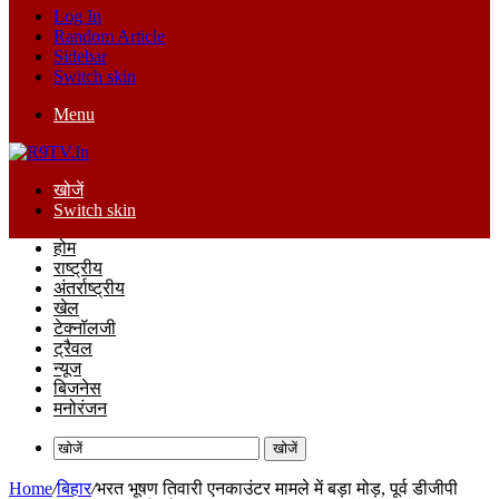
Log In
Random Article
Sidebar
Switch skin
Menu
खोजें
Switch skin
होम
राष्ट्रीय
अंतर्राष्ट्रीय
खेल
टेक्नॉलजी
ट्रैवल
न्यूज
बिजनेस
मनोरंजन
खोजें
Home
/
बिहार
/
भरत भूषण तिवारी एनकाउंटर मामले में बड़ा मोड़, पूर्व डीजीपी