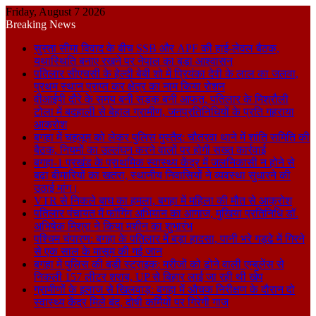
Friday, August 7 2026
Breaking News
सुस्ता सीमा विवाद के बीच SSB और APF की हाई-लेवल बैठक,
यथास्थिति बनाए रखने पर नेपाल का बड़ा आश्वासन
पतिलार सीएचसी के हेल्दी बेबी शो में प्रियंका देवी के लाल का जलवा,
प्रथम स्थान प्राप्त कर क्षेत्र का नाम किया रोशन
वीआईपी दौरे के समय बनी सड़क बनी आफत, पतिलार के मिश्रौली
टोला में बदहाली से बेहाल ग्रामीण, जनप्रतिनिधियों के प्रति गहराया
आक्रोश
बगहा में चहलूम को लेकर पुलिस मुस्तैद: चौतरवा थाने में शांति समिति की
बैठक, नियमों का उल्लंघन करने वालों पर होगी सख्त कार्रवाई
बगहा-1 प्रखंड के प्राथमिक स्वास्थ्य केंद्र में जलनिकासी न होने से
बढ़ा बीमारियों का खतरा, स्थानीय निवासियों ने व्यवस्था सुधारने की
उठाई मांग।
VTR से निकले बाघ का हमला, बगहा में महिला की मौत से आक्रोश
पतिलार पंचायत में फॉगिंग अभियान का आगाज, मुखिया प्रतिनिधि डॉ.
अभिषेक मिश्रा ने किया मशीन का शुभारंभ
पश्चिम चंपारण: बगहा के पतिलार में बड़ा हादसा, पानी भरे गड्ढे में गिरने
से एक साल के मासूम की गई जान
बगहा में पुलिस की बड़ी स्ट्राइक: मरीजों को ढोने वाली एम्बुलेंस से
निकली 157 लीटर शराब, UP से बिहार लाई जा रही थी खेप
ग्रामीणों के इलाज से खिलवाड़: बगहा में औचक निरीक्षण के दौरान दो
स्वास्थ्य केंद्र मिले बंद, दोषी कर्मियों पर गिरेगी गाज