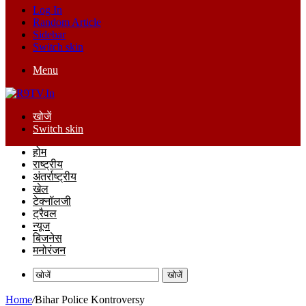
Log In
Random Article
Sidebar
Switch skin
Menu
खोजें
Switch skin
होम
राष्ट्रीय
अंतर्राष्ट्रीय
खेल
टेक्नॉलजी
ट्रैवल
न्यूज
बिजनेस
मनोरंजन
खोजें
Home
/
Bihar Police Kontroversy