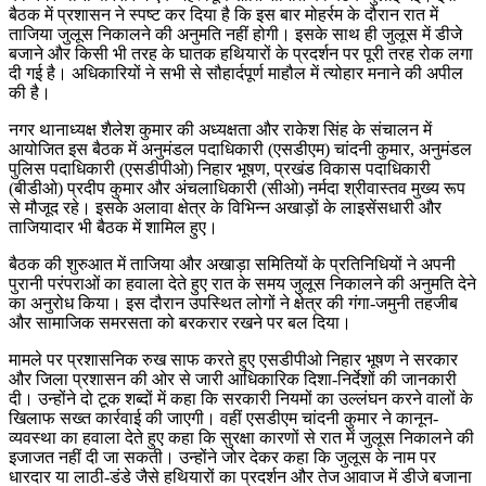
बैठक में प्रशासन ने स्पष्ट कर दिया है कि इस बार मोहर्रम के दौरान रात में
ताजिया जुलूस निकालने की अनुमति नहीं होगी। इसके साथ ही जुलूस में डीजे
बजाने और किसी भी तरह के घातक हथियारों के प्रदर्शन पर पूरी तरह रोक लगा
दी गई है। अधिकारियों ने सभी से सौहार्दपूर्ण माहौल में त्योहार मनाने की अपील
की है।
नगर थानाध्यक्ष शैलेश कुमार की अध्यक्षता और राकेश सिंह के संचालन में
आयोजित इस बैठक में अनुमंडल पदाधिकारी (एसडीएम) चांदनी कुमार, अनुमंडल
पुलिस पदाधिकारी (एसडीपीओ) निहार भूषण, प्रखंड विकास पदाधिकारी
(बीडीओ) प्रदीप कुमार और अंचलाधिकारी (सीओ) नर्मदा श्रीवास्तव मुख्य रूप
से मौजूद रहे। इसके अलावा क्षेत्र के विभिन्न अखाड़ों के लाइसेंसधारी और
ताजियादार भी बैठक में शामिल हुए।
बैठक की शुरुआत में ताजिया और अखाड़ा समितियों के प्रतिनिधियों ने अपनी
पुरानी परंपराओं का हवाला देते हुए रात के समय जुलूस निकालने की अनुमति देने
का अनुरोध किया। इस दौरान उपस्थित लोगों ने क्षेत्र की गंगा-जमुनी तहजीब
और सामाजिक समरसता को बरकरार रखने पर बल दिया।
मामले पर प्रशासनिक रुख साफ करते हुए एसडीपीओ निहार भूषण ने सरकार
और जिला प्रशासन की ओर से जारी आधिकारिक दिशा-निर्देशों की जानकारी
दी। उन्होंने दो टूक शब्दों में कहा कि सरकारी नियमों का उल्लंघन करने वालों के
खिलाफ सख्त कार्रवाई की जाएगी। वहीं एसडीएम चांदनी कुमार ने कानून-
व्यवस्था का हवाला देते हुए कहा कि सुरक्षा कारणों से रात में जुलूस निकालने की
इजाजत नहीं दी जा सकती। उन्होंने जोर देकर कहा कि जुलूस के नाम पर
धारदार या लाठी-डंडे जैसे हथियारों का प्रदर्शन और तेज आवाज में डीजे बजाना