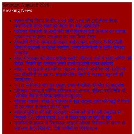
Saturday, August 8 2026
Breaking News
सुस्ता सीमा विवाद के बीच SSB और APF की हाई-लेवल बैठक,
यथास्थिति बनाए रखने पर नेपाल का बड़ा आश्वासन
पतिलार सीएचसी के हेल्दी बेबी शो में प्रियंका देवी के लाल का जलवा,
प्रथम स्थान प्राप्त कर क्षेत्र का नाम किया रोशन
वीआईपी दौरे के समय बनी सड़क बनी आफत, पतिलार के मिश्रौली
टोला में बदहाली से बेहाल ग्रामीण, जनप्रतिनिधियों के प्रति गहराया
आक्रोश
बगहा में चहलूम को लेकर पुलिस मुस्तैद: चौतरवा थाने में शांति समिति की
बैठक, नियमों का उल्लंघन करने वालों पर होगी सख्त कार्रवाई
बगहा-1 प्रखंड के प्राथमिक स्वास्थ्य केंद्र में जलनिकासी न होने से
बढ़ा बीमारियों का खतरा, स्थानीय निवासियों ने व्यवस्था सुधारने की
उठाई मांग।
VTR से निकले बाघ का हमला, बगहा में महिला की मौत से आक्रोश
पतिलार पंचायत में फॉगिंग अभियान का आगाज, मुखिया प्रतिनिधि डॉ.
अभिषेक मिश्रा ने किया मशीन का शुभारंभ
पश्चिम चंपारण: बगहा के पतिलार में बड़ा हादसा, पानी भरे गड्ढे में गिरने
से एक साल के मासूम की गई जान
बगहा में पुलिस की बड़ी स्ट्राइक: मरीजों को ढोने वाली एम्बुलेंस से
निकली 157 लीटर शराब, UP से बिहार लाई जा रही थी खेप
ग्रामीणों के इलाज से खिलवाड़: बगहा में औचक निरीक्षण के दौरान दो
स्वास्थ्य केंद्र मिले बंद, दोषी कर्मियों पर गिरेगी गाज