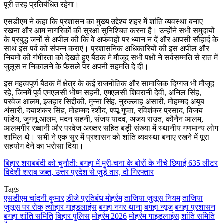
पूरी तरह प्रतिबंधित रहेगा।
एसडीएम ने कहा कि प्रशासन का मुख्य उद्देश्य शहर में शांति व्यवस्था बनाए
रखना और आम नागरिकों की सुरक्षा सुनिश्चित करना है। उन्होंने सभी समुदायों
के प्रबुद्ध जनों से अपील की कि वे अफवाहों पर ध्यान न दें और आपसी सौहार्द के
साथ इस पर्व को संपन्न कराएं। प्रशासनिक अधिकारियों की इस अपील और
नियमों की गंभीरता को देखते हुए बैठक में मौजूद सभी पक्षों ने सर्वसम्मति से रात में
जुलूस न निकालने के फैसले पर अपनी सहमति दे दी।
इस महत्वपूर्ण बैठक में क्षेत्र के कई राजनीतिक और सामाजिक दिग्गज भी मौजूद
रहे, जिनमें पूर्व एमएलसी भीष्म सहनी, एमएलसी शिवरानी देवी, अनिल सिंह,
परवेज आलम, इजहार सिद्दीकी, मुन्ना सिंह, नुरुल्लाह अंसारी, मोहम्मद अयूब
अंसारी, दयाशंकर सिंह, मोहम्मद रशीद, पप्पू गुप्ता, रविशंकर प्रसाद, विजय
पांडेय, जुगनू आलम, मदन सहनी, संजय यादव, अजय राउत, कौनैन आलम,
आलमगीर रब्बानी और परवेज अख्तर सहित बड़ी संख्या में स्थानीय गणमान्य लोग
शामिल थे। सभी ने एक सुर में प्रशासन को शांति व्यवस्था बनाए रखने में पूरा
सहयोग देने का भरोसा दिया।
बिहार शराबबंदी को चुनौती: बगहा में मुरी-चना के बोरों के नीचे छिपाई 635 लीटर
विदेशी शराब जब्त, उत्तर प्रदेश से जुड़े तार, दो गिरफ्तार
Tags
एसडीएम चांदनी कुमार
डीजे प्रतिबंध मोहर्रम
ताजिया जुलूस नियम
ताजिया
जुलूस पर रोक
त्योहार गाइडलाइंस
बगहा नगर थाना
बगहा न्यूज
बगहा प्रशासन
बगहा शांति समिति
बिहार पुलिस
मोहर्रम 2026
मोहर्रम गाइडलाइंस
शांति समिति