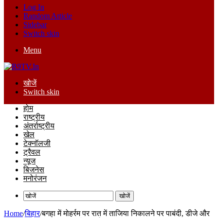
Log In
Random Article
Sidebar
Switch skin
Menu
खोजें
Switch skin
होम
राष्ट्रीय
अंतर्राष्ट्रीय
खेल
टेक्नॉलजी
ट्रैवल
न्यूज
बिजनेस
मनोरंजन
खोजें
Home
/
बिहार
/
बगहा में मोहर्रम पर रात में ताजिया निकालने पर पाबंदी, डीजे और