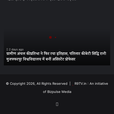
ग्रामीण
अंचल
की
प्रतिभा
ने
फिर
रचा
इतिहास,
2 days ago
ग्रामीण अंचल की प्रतिभा ने फिर रचा इतिहास, पतिलार की बेटी सिद्धि रानी
पतिलार
मुजफ्फरपुर विश्वविद्यालय में बनीं असिस्टेंट प्रोफेसर
की
बेटी
सिद्धि
रानी
मुजफ्फरपुर
© Copyright 2026, All Rights Reserved |
R9TV.in : An initiative
विश्वविद्यालय
of Bizpulse Media
में
बनीं
असिस्टेंट
Facebook
प्रोफेसर