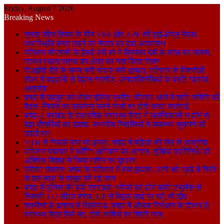
Friday, August 7 2026
Breaking News
सुस्ता सीमा विवाद के बीच SSB और APF की हाई-लेवल बैठक,
यथास्थिति बनाए रखने पर नेपाल का बड़ा आश्वासन
पतिलार सीएचसी के हेल्दी बेबी शो में प्रियंका देवी के लाल का जलवा,
प्रथम स्थान प्राप्त कर क्षेत्र का नाम किया रोशन
वीआईपी दौरे के समय बनी सड़क बनी आफत, पतिलार के मिश्रौली
टोला में बदहाली से बेहाल ग्रामीण, जनप्रतिनिधियों के प्रति गहराया
आक्रोश
बगहा में चहलूम को लेकर पुलिस मुस्तैद: चौतरवा थाने में शांति समिति की
बैठक, नियमों का उल्लंघन करने वालों पर होगी सख्त कार्रवाई
बगहा-1 प्रखंड के प्राथमिक स्वास्थ्य केंद्र में जलनिकासी न होने से
बढ़ा बीमारियों का खतरा, स्थानीय निवासियों ने व्यवस्था सुधारने की
उठाई मांग।
VTR से निकले बाघ का हमला, बगहा में महिला की मौत से आक्रोश
पतिलार पंचायत में फॉगिंग अभियान का आगाज, मुखिया प्रतिनिधि डॉ.
अभिषेक मिश्रा ने किया मशीन का शुभारंभ
पश्चिम चंपारण: बगहा के पतिलार में बड़ा हादसा, पानी भरे गड्ढे में गिरने
से एक साल के मासूम की गई जान
बगहा में पुलिस की बड़ी स्ट्राइक: मरीजों को ढोने वाली एम्बुलेंस से
निकली 157 लीटर शराब, UP से बिहार लाई जा रही थी खेप
ग्रामीणों के इलाज से खिलवाड़: बगहा में औचक निरीक्षण के दौरान दो
स्वास्थ्य केंद्र मिले बंद, दोषी कर्मियों पर गिरेगी गाज