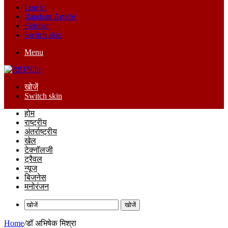
Log In
Random Article
Sidebar
Switch skin
Menu
खोजें
Switch skin
होम
राष्ट्रीय
अंतर्राष्ट्रीय
खेल
टेक्नॉलजी
ट्रैवल
न्यूज
बिजनेस
मनोरंजन
खोजें
Home
/
डॉ अभिषेक मिश्रा