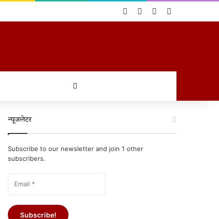
Log In
Random Article
Sidebar
Switch skin
खोजें
न्यूजलेटर
Subscribe to our newsletter and join 1 other
subscribers.