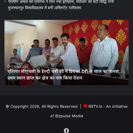
ग्रामीण अंचल की प्रतिभा ने फिर रचा इतिहास, पतिलार की बेटी सिद्धि रानी
मुजफ्फरपुर विश्वविद्यालय में बनीं असिस्टेंट प्रोफेसर
पतिलार
ग्र
सीएचसी
अं
के
की
हेल्दी
प्र
बेबी
ने
शो
फि
में
रच
प्रियंका
इत
2 days ago
पतिलार सीएचसी के हेल्दी बेबी शो में प्रियंका देवी के लाल का जलवा,
देवी
पत
प्रथम स्थान प्राप्त कर क्षेत्र का नाम किया रोशन
के
की
लाल
बेट
का
सिद
जलवा,
रान
प्रथम
मुज
© Copyright 2026, All Rights Reserved |
R9TV.in : An initiative
स्थान
विश
of Bizpulse Media
प्राप्त
में
कर
बनी
क्षेत्र
असि
Facebook