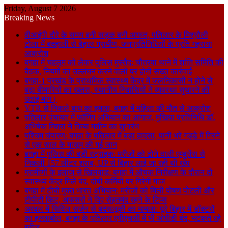
Friday, August 7 2026
Breaking News
वीआईपी दौरे के समय बनी सड़क बनी आफत, पतिलार के मिश्रौली
टोला में बदहाली से बेहाल ग्रामीण, जनप्रतिनिधियों के प्रति गहराया
आक्रोश
बगहा में चहलूम को लेकर पुलिस मुस्तैद: चौतरवा थाने में शांति समिति की
बैठक, नियमों का उल्लंघन करने वालों पर होगी सख्त कार्रवाई
बगहा-1 प्रखंड के प्राथमिक स्वास्थ्य केंद्र में जलनिकासी न होने से
बढ़ा बीमारियों का खतरा, स्थानीय निवासियों ने व्यवस्था सुधारने की
उठाई मांग।
VTR से निकले बाघ का हमला, बगहा में महिला की मौत से आक्रोश
पतिलार पंचायत में फॉगिंग अभियान का आगाज, मुखिया प्रतिनिधि डॉ.
अभिषेक मिश्रा ने किया मशीन का शुभारंभ
पश्चिम चंपारण: बगहा के पतिलार में बड़ा हादसा, पानी भरे गड्ढे में गिरने
से एक साल के मासूम की गई जान
बगहा में पुलिस की बड़ी स्ट्राइक: मरीजों को ढोने वाली एम्बुलेंस से
निकली 157 लीटर शराब, UP से बिहार लाई जा रही थी खेप
ग्रामीणों के इलाज से खिलवाड़: बगहा में औचक निरीक्षण के दौरान दो
स्वास्थ्य केंद्र मिले बंद, दोषी कर्मियों पर गिरेगी गाज
बगहा में टीबी मुक्त भारत अभियान: मरीजों को मिली पोषण पोटली और
टीपीटी किट, अफसरों ने दिए सेहतमंद रहने के टिप्स
अरवल में सिविल सर्जन से बदसलूकी का मामला: पूरे बिहार में डॉक्टरों
का हल्लाबोल, बगहा के पतिलार एपीएचसी में भी ओपीडी बंद, भटकते रहे
मरीज