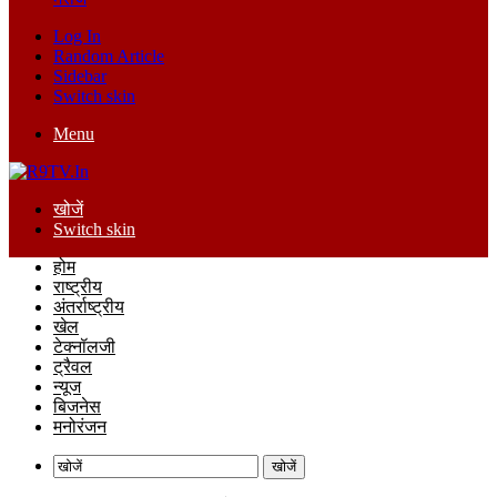
Log In
Random Article
Sidebar
Switch skin
Menu
खोजें
Switch skin
होम
राष्ट्रीय
अंतर्राष्ट्रीय
खेल
टेक्नॉलजी
ट्रैवल
न्यूज
बिजनेस
मनोरंजन
खोजें