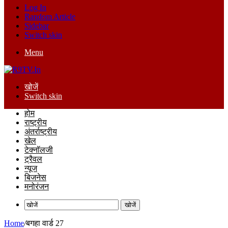
Log In
Random Article
Sidebar
Switch skin
Menu
खोजें
Switch skin
होम
राष्ट्रीय
अंतर्राष्ट्रीय
खेल
टेक्नॉलजी
ट्रैवल
न्यूज
बिजनेस
मनोरंजन
खोजें
Home
/
बगहा वार्ड 27