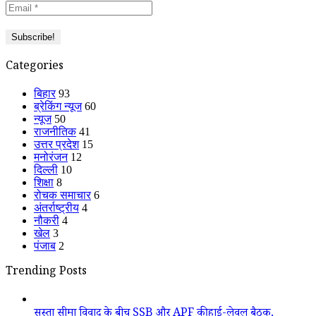
Categories
बिहार
93
ब्रेकिंग न्यूज
60
न्यूज
50
राजनीतिक
41
उत्तर प्रदेश
15
मनोरंजन
12
दिल्ली
10
शिक्षा
8
रोचक समाचार
6
अंतर्राष्ट्रीय
4
नौकरी
4
खेल
3
पंजाब
2
Trending Posts
सुस्ता सीमा विवाद के बीच SSB और APF की हाई-लेवल बैठक,