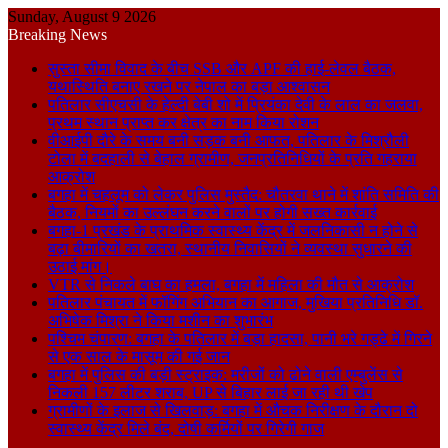
Sunday, August 9 2026
Breaking News
सुस्ता सीमा विवाद के बीच SSB और APF की हाई-लेवल बैठक,
यथास्थिति बनाए रखने पर नेपाल का बड़ा आश्वासन
पतिलार सीएचसी के हेल्दी बेबी शो में प्रियंका देवी के लाल का जलवा,
प्रथम स्थान प्राप्त कर क्षेत्र का नाम किया रोशन
वीआईपी दौरे के समय बनी सड़क बनी आफत, पतिलार के मिश्रौली
टोला में बदहाली से बेहाल ग्रामीण, जनप्रतिनिधियों के प्रति गहराया
आक्रोश
बगहा में चहलूम को लेकर पुलिस मुस्तैद: चौतरवा थाने में शांति समिति की
बैठक, नियमों का उल्लंघन करने वालों पर होगी सख्त कार्रवाई
बगहा-1 प्रखंड के प्राथमिक स्वास्थ्य केंद्र में जलनिकासी न होने से
बढ़ा बीमारियों का खतरा, स्थानीय निवासियों ने व्यवस्था सुधारने की
उठाई मांग।
VTR से निकले बाघ का हमला, बगहा में महिला की मौत से आक्रोश
पतिलार पंचायत में फॉगिंग अभियान का आगाज, मुखिया प्रतिनिधि डॉ.
अभिषेक मिश्रा ने किया मशीन का शुभारंभ
पश्चिम चंपारण: बगहा के पतिलार में बड़ा हादसा, पानी भरे गड्ढे में गिरने
से एक साल के मासूम की गई जान
बगहा में पुलिस की बड़ी स्ट्राइक: मरीजों को ढोने वाली एम्बुलेंस से
निकली 157 लीटर शराब, UP से बिहार लाई जा रही थी खेप
ग्रामीणों के इलाज से खिलवाड़: बगहा में औचक निरीक्षण के दौरान दो
स्वास्थ्य केंद्र मिले बंद, दोषी कर्मियों पर गिरेगी गाज