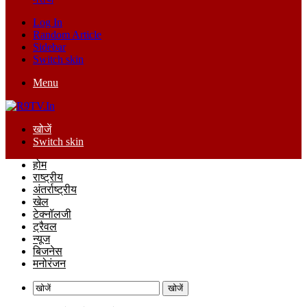
Log In
Random Article
Sidebar
Switch skin
Menu
खोजें
Switch skin
होम
राष्ट्रीय
अंतर्राष्ट्रीय
खेल
टेक्नॉलजी
ट्रैवल
न्यूज
बिजनेस
मनोरंजन
खोजें