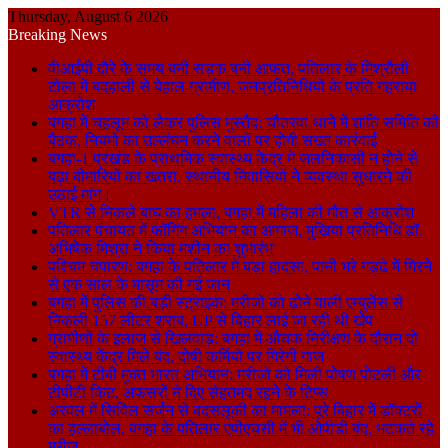
Thursday, August 6 2026
Breaking News
वीआईपी दौरे के समय बनी सड़क बनी आफत, पतिलार के मिश्रौली
टोला में बदहाली से बेहाल ग्रामीण, जनप्रतिनिधियों के प्रति गहराया
आक्रोश
बगहा में चहलूम को लेकर पुलिस मुस्तैद: चौतरवा थाने में शांति समिति की
बैठक, नियमों का उल्लंघन करने वालों पर होगी सख्त कार्रवाई
बगहा-1 प्रखंड के प्राथमिक स्वास्थ्य केंद्र में जलनिकासी न होने से
बढ़ा बीमारियों का खतरा, स्थानीय निवासियों ने व्यवस्था सुधारने की
उठाई मांग।
VTR से निकले बाघ का हमला, बगहा में महिला की मौत से आक्रोश
पतिलार पंचायत में फॉगिंग अभियान का आगाज, मुखिया प्रतिनिधि डॉ.
अभिषेक मिश्रा ने किया मशीन का शुभारंभ
पश्चिम चंपारण: बगहा के पतिलार में बड़ा हादसा, पानी भरे गड्ढे में गिरने
से एक साल के मासूम की गई जान
बगहा में पुलिस की बड़ी स्ट्राइक: मरीजों को ढोने वाली एम्बुलेंस से
निकली 157 लीटर शराब, UP से बिहार लाई जा रही थी खेप
ग्रामीणों के इलाज से खिलवाड़: बगहा में औचक निरीक्षण के दौरान दो
स्वास्थ्य केंद्र मिले बंद, दोषी कर्मियों पर गिरेगी गाज
बगहा में टीबी मुक्त भारत अभियान: मरीजों को मिली पोषण पोटली और
टीपीटी किट, अफसरों ने दिए सेहतमंद रहने के टिप्स
अरवल में सिविल सर्जन से बदसलूकी का मामला: पूरे बिहार में डॉक्टरों
का हल्लाबोल, बगहा के पतिलार एपीएचसी में भी ओपीडी बंद, भटकते रहे
मरीज