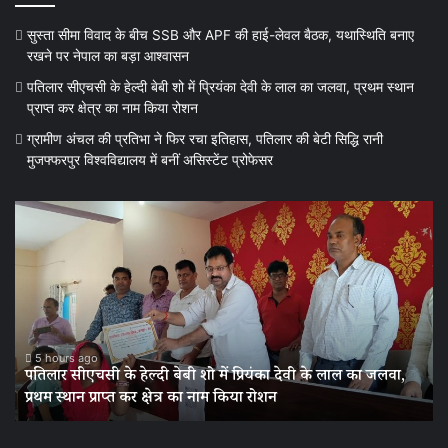
सुस्ता सीमा विवाद के बीच SSB और APF की हाई-लेवल बैठक, यथास्थिति बनाए
रखने पर नेपाल का बड़ा आश्वासन
पतिलार सीएचसी के हेल्दी बेबी शो में प्रियंका देवी के लाल का जलवा, प्रथम स्थान
प्राप्त कर क्षेत्र का नाम किया रोशन
ग्रामीण अंचल की प्रतिभा ने फिर रचा इतिहास, पतिलार की बेटी सिद्धि रानी
मुजफ्फरपुर विश्वविद्यालय में बनीं असिस्टेंट प्रोफेसर
पतिलार
ग्र
सीएचसी
अं
के
की
हेल्दी
प्र
बेबी
ने
शो
फि
में
रच
प्रियंका
इत
5 hours ago
पतिलार सीएचसी के हेल्दी बेबी शो में प्रियंका देवी के लाल का जलवा,
देवी
पत
प्रथम स्थान प्राप्त कर क्षेत्र का नाम किया रोशन
के
की
लाल
बेट
का
सिद