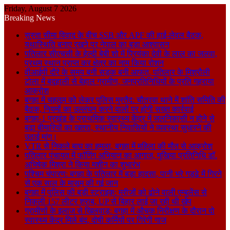
Friday, August 7 2026
Breaking News
सुस्ता सीमा विवाद के बीच SSB और APF की हाई-लेवल बैठक,
यथास्थिति बनाए रखने पर नेपाल का बड़ा आश्वासन
पतिलार सीएचसी के हेल्दी बेबी शो में प्रियंका देवी के लाल का जलवा,
प्रथम स्थान प्राप्त कर क्षेत्र का नाम किया रोशन
वीआईपी दौरे के समय बनी सड़क बनी आफत, पतिलार के मिश्रौली
टोला में बदहाली से बेहाल ग्रामीण, जनप्रतिनिधियों के प्रति गहराया
आक्रोश
बगहा में चहलूम को लेकर पुलिस मुस्तैद: चौतरवा थाने में शांति समिति की
बैठक, नियमों का उल्लंघन करने वालों पर होगी सख्त कार्रवाई
बगहा-1 प्रखंड के प्राथमिक स्वास्थ्य केंद्र में जलनिकासी न होने से
बढ़ा बीमारियों का खतरा, स्थानीय निवासियों ने व्यवस्था सुधारने की
उठाई मांग।
VTR से निकले बाघ का हमला, बगहा में महिला की मौत से आक्रोश
पतिलार पंचायत में फॉगिंग अभियान का आगाज, मुखिया प्रतिनिधि डॉ.
अभिषेक मिश्रा ने किया मशीन का शुभारंभ
पश्चिम चंपारण: बगहा के पतिलार में बड़ा हादसा, पानी भरे गड्ढे में गिरने
से एक साल के मासूम की गई जान
बगहा में पुलिस की बड़ी स्ट्राइक: मरीजों को ढोने वाली एम्बुलेंस से
निकली 157 लीटर शराब, UP से बिहार लाई जा रही थी खेप
ग्रामीणों के इलाज से खिलवाड़: बगहा में औचक निरीक्षण के दौरान दो
स्वास्थ्य केंद्र मिले बंद, दोषी कर्मियों पर गिरेगी गाज