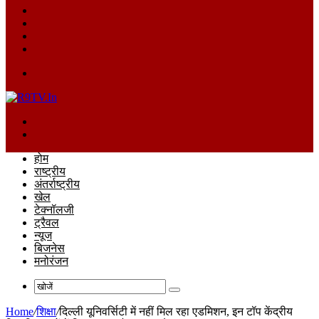
Log
In
Random
Article
Sidebar
Switch
skin
Menu
खोजें
Switch
skin
होम
राष्ट्रीय
अंतर्राष्ट्रीय
खेल
टेक्नॉलजी
ट्रैवल
न्यूज
बिजनेस
मनोरंजन
खोजें
Home
/
शिक्षा
/
दिल्ली यूनिवर्सिटी में नहीं मिल रहा एडमिशन, इन टॉप केंद्रीय