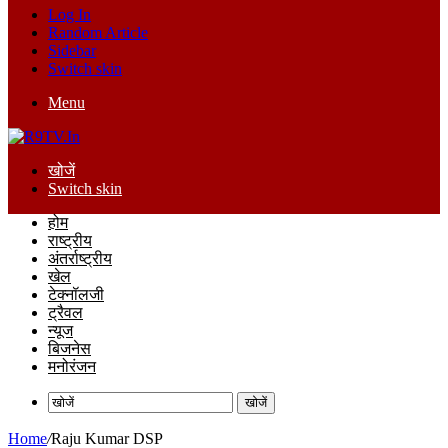
Log In
Random Article
Sidebar
Switch skin
Menu
खोजें
Switch skin
होम
राष्ट्रीय
अंतर्राष्ट्रीय
खेल
टेक्नॉलजी
ट्रैवल
न्यूज
बिजनेस
मनोरंजन
खोजें
Home
/
Raju Kumar DSP