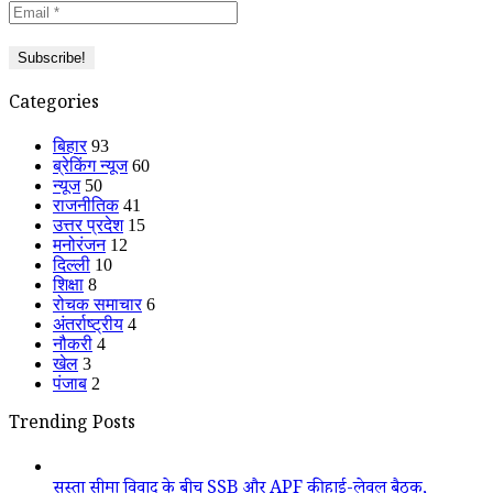
Categories
बिहार
93
ब्रेकिंग न्यूज
60
न्यूज
50
राजनीतिक
41
उत्तर प्रदेश
15
मनोरंजन
12
दिल्ली
10
शिक्षा
8
रोचक समाचार
6
अंतर्राष्ट्रीय
4
नौकरी
4
खेल
3
पंजाब
2
Trending Posts
सुस्ता सीमा विवाद के बीच SSB और APF की हाई-लेवल बैठक,