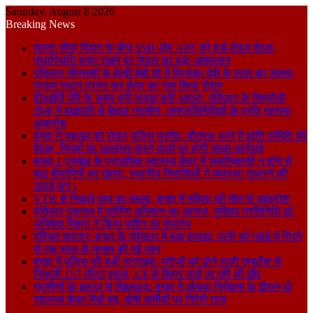
Saturday, August 8 2026
Breaking News
सुस्ता सीमा विवाद के बीच SSB और APF की हाई-लेवल बैठक,
यथास्थिति बनाए रखने पर नेपाल का बड़ा आश्वासन
पतिलार सीएचसी के हेल्दी बेबी शो में प्रियंका देवी के लाल का जलवा,
प्रथम स्थान प्राप्त कर क्षेत्र का नाम किया रोशन
वीआईपी दौरे के समय बनी सड़क बनी आफत, पतिलार के मिश्रौली
टोला में बदहाली से बेहाल ग्रामीण, जनप्रतिनिधियों के प्रति गहराया
आक्रोश
बगहा में चहलूम को लेकर पुलिस मुस्तैद: चौतरवा थाने में शांति समिति की
बैठक, नियमों का उल्लंघन करने वालों पर होगी सख्त कार्रवाई
बगहा-1 प्रखंड के प्राथमिक स्वास्थ्य केंद्र में जलनिकासी न होने से
बढ़ा बीमारियों का खतरा, स्थानीय निवासियों ने व्यवस्था सुधारने की
उठाई मांग।
VTR से निकले बाघ का हमला, बगहा में महिला की मौत से आक्रोश
पतिलार पंचायत में फॉगिंग अभियान का आगाज, मुखिया प्रतिनिधि डॉ.
अभिषेक मिश्रा ने किया मशीन का शुभारंभ
पश्चिम चंपारण: बगहा के पतिलार में बड़ा हादसा, पानी भरे गड्ढे में गिरने
से एक साल के मासूम की गई जान
बगहा में पुलिस की बड़ी स्ट्राइक: मरीजों को ढोने वाली एम्बुलेंस से
निकली 157 लीटर शराब, UP से बिहार लाई जा रही थी खेप
ग्रामीणों के इलाज से खिलवाड़: बगहा में औचक निरीक्षण के दौरान दो
स्वास्थ्य केंद्र मिले बंद, दोषी कर्मियों पर गिरेगी गाज