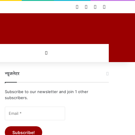
Log In
Random Article
Sidebar
Switch skin
खोजें
न्यूजलेटर
Subscribe to our newsletter and join 1 other
subscribers.