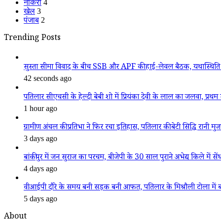
नौकरी
4
खेल
3
पंजाब
2
Trending Posts
सुस्ता सीमा विवाद के बीच SSB और APF की हाई-लेवल बैठक, यथास्थिति 
42 seconds ago
पतिलार सीएचसी के हेल्दी बेबी शो में प्रियंका देवी के लाल का जलवा, प्रथम स
1 hour ago
ग्रामीण अंचल की प्रतिभा ने फिर रचा इतिहास, पतिलार की बेटी सिद्धि रानी मुजफ्फ
3 days ago
बांकीपुर में जन सुराज का परचम, बीजेपी के 30 साल पुराने अभेद्य किले में सें
4 days ago
वीआईपी दौरे के समय बनी सड़क बनी आफत, पतिलार के मिश्रौली टोला में बदहा
5 days ago
About