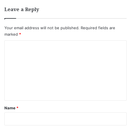
Leave a Reply
Your email address will not be published.
Required fields are
marked
*
C
o
m
m
e
n
t
*
Name
*