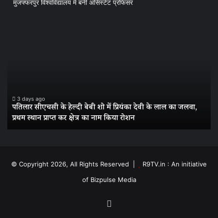
मुजफ्फरपुर विश्वविद्यालय में बनीं असिस्टेंट प्रोफेसर
पतिलार
ग्र
सीएचसी
अं
के
की
हेल्दी
प्र
बेबी
ने
शो
फि
में
रच
प्रियंका
इत
3 days ago
पतिलार सीएचसी के हेल्दी बेबी शो में प्रियंका देवी के लाल का जलवा,
देवी
पत
प्रथम स्थान प्राप्त कर क्षेत्र का नाम किया रोशन
के
की
लाल
बेट
का
सिद
जलवा,
रान
प्रथम
मुज
© Copyright 2026, All Rights Reserved |
R9TV.in : An initiative
स्थान
विश
of Bizpulse Media
प्राप्त
में
कर
बनी
क्षेत्र
असि
Facebook
का
प्र