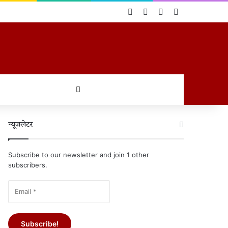
Log In
Random Article
Sidebar
Switch skin
खोजें
न्यूजलेटर
Subscribe to our newsletter and join 1 other
subscribers.