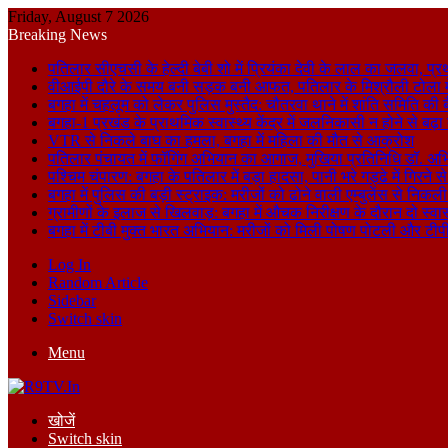
Friday, August 7 2026
Breaking News
पतिलार सीएचसी के हेल्दी बेबी शो में प्रियंका देवी के लाल का जलवा, प्र
वीआईपी दौरे के समय बनी सड़क बनी आफत, पतिलार के मिश्रौली टोला में
बगहा में चहलूम को लेकर पुलिस मुस्तैद: चौतरवा थाने में शांति समिति की 
बगहा-1 प्रखंड के प्राथमिक स्वास्थ्य केंद्र में जलनिकासी न होने से बढ़
VTR से निकले बाघ का हमला, बगहा में महिला की मौत से आक्रोश
पतिलार पंचायत में फॉगिंग अभियान का आगाज, मुखिया प्रतिनिधि डॉ. अभि
पश्चिम चंपारण: बगहा के पतिलार में बड़ा हादसा, पानी भरे गड्ढे में गिरन
बगहा में पुलिस की बड़ी स्ट्राइक: मरीजों को ढोने वाली एम्बुलेंस से न
ग्रामीणों के इलाज से खिलवाड़: बगहा में औचक निरीक्षण के दौरान दो स्वास्थ्
बगहा में टीबी मुक्त भारत अभियान: मरीजों को मिली पोषण पोटली और टीपी
Log In
Random Article
Sidebar
Switch skin
Menu
खोजें
Switch skin