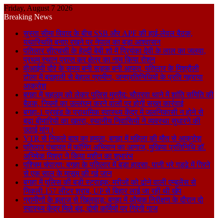
Friday, August 7 2026
Breaking News
सुस्ता सीमा विवाद के बीच SSB और APF की हाई-लेवल बैठक,
यथास्थिति बनाए रखने पर नेपाल का बड़ा आश्वासन
पतिलार सीएचसी के हेल्दी बेबी शो में प्रियंका देवी के लाल का जलवा,
प्रथम स्थान प्राप्त कर क्षेत्र का नाम किया रोशन
वीआईपी दौरे के समय बनी सड़क बनी आफत, पतिलार के मिश्रौली
टोला में बदहाली से बेहाल ग्रामीण, जनप्रतिनिधियों के प्रति गहराया
आक्रोश
बगहा में चहलूम को लेकर पुलिस मुस्तैद: चौतरवा थाने में शांति समिति की
बैठक, नियमों का उल्लंघन करने वालों पर होगी सख्त कार्रवाई
बगहा-1 प्रखंड के प्राथमिक स्वास्थ्य केंद्र में जलनिकासी न होने से
बढ़ा बीमारियों का खतरा, स्थानीय निवासियों ने व्यवस्था सुधारने की
उठाई मांग।
VTR से निकले बाघ का हमला, बगहा में महिला की मौत से आक्रोश
पतिलार पंचायत में फॉगिंग अभियान का आगाज, मुखिया प्रतिनिधि डॉ.
अभिषेक मिश्रा ने किया मशीन का शुभारंभ
पश्चिम चंपारण: बगहा के पतिलार में बड़ा हादसा, पानी भरे गड्ढे में गिरने
से एक साल के मासूम की गई जान
बगहा में पुलिस की बड़ी स्ट्राइक: मरीजों को ढोने वाली एम्बुलेंस से
निकली 157 लीटर शराब, UP से बिहार लाई जा रही थी खेप
ग्रामीणों के इलाज से खिलवाड़: बगहा में औचक निरीक्षण के दौरान दो
स्वास्थ्य केंद्र मिले बंद, दोषी कर्मियों पर गिरेगी गाज