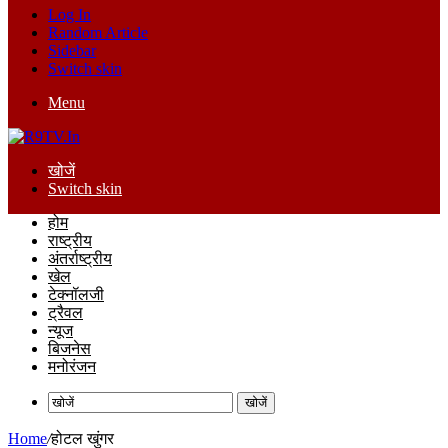
Log In
Random Article
Sidebar
Switch skin
Menu
खोजें
Switch skin
होम
राष्ट्रीय
अंतर्राष्ट्रीय
खेल
टेक्नॉलजी
ट्रैवल
न्यूज
बिजनेस
मनोरंजन
खोजें
Home
/
होटल खुंगर