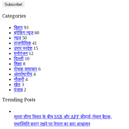
Categories
बिहार
93
ब्रेकिंग न्यूज
60
न्यूज
50
राजनीतिक
41
उत्तर प्रदेश
15
मनोरंजन
12
दिल्ली
10
शिक्षा
8
रोचक समाचार
6
अंतर्राष्ट्रीय
4
नौकरी
4
खेल
3
पंजाब
2
Trending Posts
सुस्ता सीमा विवाद के बीच SSB और APF की हाई-लेवल बैठक,
यथास्थिति बनाए रखने पर नेपाल का बड़ा आश्वासन