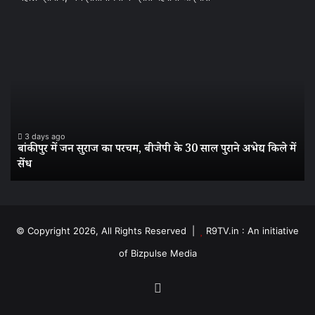
बांकीपुर
वी
में
दौर
जन
के
सुराज
स
का
बन
परचम,
सड
बीजेपी
बन
के
आ
3 days ago
बांकीपुर में जन सुराज का परचम, बीजेपी के 30 साल पुराने अभेद्य किले में
30
पत
सेंध
साल
के
पुराने
मिश
अभेद्य
टो
किले
में
में
बद
© Copyright 2026, All Rights Reserved |
R9TV.in : An initiative
सेंध
से
of Bizpulse Media
बेह
ग्र
जनप
Facebook
के
प्र