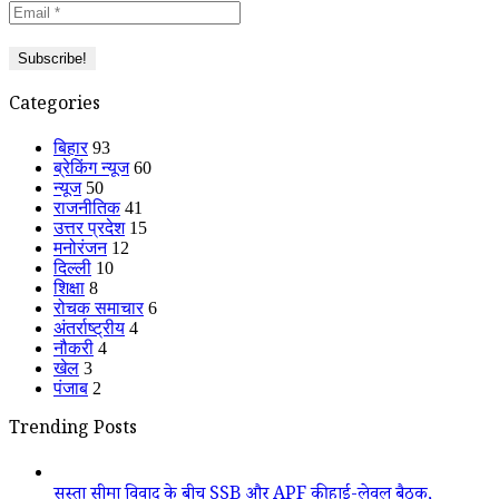
Categories
बिहार
93
ब्रेकिंग न्यूज
60
न्यूज
50
राजनीतिक
41
उत्तर प्रदेश
15
मनोरंजन
12
दिल्ली
10
शिक्षा
8
रोचक समाचार
6
अंतर्राष्ट्रीय
4
नौकरी
4
खेल
3
पंजाब
2
Trending Posts
सुस्ता सीमा विवाद के बीच SSB और APF की हाई-लेवल बैठक,