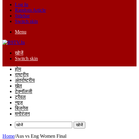
Log In
Random Article
Sidebar
Switch skin
Menu
खोजें
Switch skin
होम
राष्ट्रीय
अंतर्राष्ट्रीय
खेल
टेक्नॉलजी
ट्रैवल
न्यूज
बिजनेस
मनोरंजन
खोजें
Home
/
Aus vs Eng Women Final