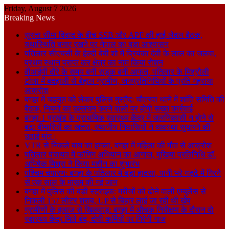
Friday, August 7 2026
Breaking News
सुस्ता सीमा विवाद के बीच SSB और APF की हाई-लेवल बैठक,
यथास्थिति बनाए रखने पर नेपाल का बड़ा आश्वासन
पतिलार सीएचसी के हेल्दी बेबी शो में प्रियंका देवी के लाल का जलवा,
प्रथम स्थान प्राप्त कर क्षेत्र का नाम किया रोशन
वीआईपी दौरे के समय बनी सड़क बनी आफत, पतिलार के मिश्रौली
टोला में बदहाली से बेहाल ग्रामीण, जनप्रतिनिधियों के प्रति गहराया
आक्रोश
बगहा में चहलूम को लेकर पुलिस मुस्तैद: चौतरवा थाने में शांति समिति की
बैठक, नियमों का उल्लंघन करने वालों पर होगी सख्त कार्रवाई
बगहा-1 प्रखंड के प्राथमिक स्वास्थ्य केंद्र में जलनिकासी न होने से
बढ़ा बीमारियों का खतरा, स्थानीय निवासियों ने व्यवस्था सुधारने की
उठाई मांग।
VTR से निकले बाघ का हमला, बगहा में महिला की मौत से आक्रोश
पतिलार पंचायत में फॉगिंग अभियान का आगाज, मुखिया प्रतिनिधि डॉ.
अभिषेक मिश्रा ने किया मशीन का शुभारंभ
पश्चिम चंपारण: बगहा के पतिलार में बड़ा हादसा, पानी भरे गड्ढे में गिरने
से एक साल के मासूम की गई जान
बगहा में पुलिस की बड़ी स्ट्राइक: मरीजों को ढोने वाली एम्बुलेंस से
निकली 157 लीटर शराब, UP से बिहार लाई जा रही थी खेप
ग्रामीणों के इलाज से खिलवाड़: बगहा में औचक निरीक्षण के दौरान दो
स्वास्थ्य केंद्र मिले बंद, दोषी कर्मियों पर गिरेगी गाज