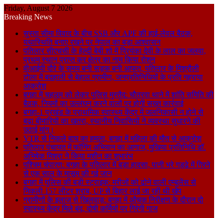
Friday, August 7 2026
Breaking News
सुस्ता सीमा विवाद के बीच SSB और APF की हाई-लेवल बैठक,
यथास्थिति बनाए रखने पर नेपाल का बड़ा आश्वासन
पतिलार सीएचसी के हेल्दी बेबी शो में प्रियंका देवी के लाल का जलवा,
प्रथम स्थान प्राप्त कर क्षेत्र का नाम किया रोशन
वीआईपी दौरे के समय बनी सड़क बनी आफत, पतिलार के मिश्रौली
टोला में बदहाली से बेहाल ग्रामीण, जनप्रतिनिधियों के प्रति गहराया
आक्रोश
बगहा में चहलूम को लेकर पुलिस मुस्तैद: चौतरवा थाने में शांति समिति की
बैठक, नियमों का उल्लंघन करने वालों पर होगी सख्त कार्रवाई
बगहा-1 प्रखंड के प्राथमिक स्वास्थ्य केंद्र में जलनिकासी न होने से
बढ़ा बीमारियों का खतरा, स्थानीय निवासियों ने व्यवस्था सुधारने की
उठाई मांग।
VTR से निकले बाघ का हमला, बगहा में महिला की मौत से आक्रोश
पतिलार पंचायत में फॉगिंग अभियान का आगाज, मुखिया प्रतिनिधि डॉ.
अभिषेक मिश्रा ने किया मशीन का शुभारंभ
पश्चिम चंपारण: बगहा के पतिलार में बड़ा हादसा, पानी भरे गड्ढे में गिरने
से एक साल के मासूम की गई जान
बगहा में पुलिस की बड़ी स्ट्राइक: मरीजों को ढोने वाली एम्बुलेंस से
निकली 157 लीटर शराब, UP से बिहार लाई जा रही थी खेप
ग्रामीणों के इलाज से खिलवाड़: बगहा में औचक निरीक्षण के दौरान दो
स्वास्थ्य केंद्र मिले बंद, दोषी कर्मियों पर गिरेगी गाज