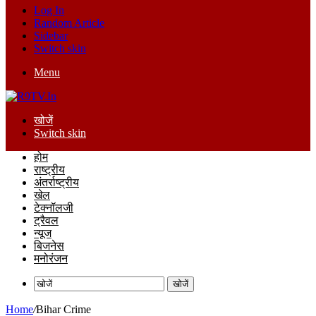
Log In
Random Article
Sidebar
Switch skin
Menu
खोजें
Switch skin
होम
राष्ट्रीय
अंतर्राष्ट्रीय
खेल
टेक्नॉलजी
ट्रैवल
न्यूज
बिजनेस
मनोरंजन
खोजें
Home
/
Bihar Crime