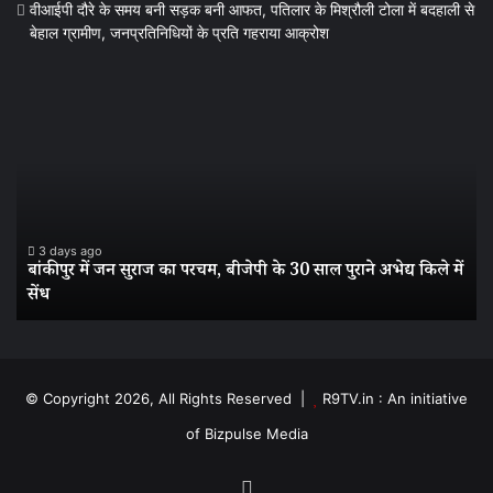
वीआईपी दौरे के समय बनी सड़क बनी आफत, पतिलार के मिश्रौली टोला में बदहाली से
बेहाल ग्रामीण, जनप्रतिनिधियों के प्रति गहराया आक्रोश
बांकीपुर
वी
में
दौर
जन
के
सुराज
स
का
बन
परचम,
सड
बीजेपी
बन
के
आ
3 days ago
बांकीपुर में जन सुराज का परचम, बीजेपी के 30 साल पुराने अभेद्य किले में
30
पत
सेंध
साल
के
पुराने
मिश
अभेद्य
टो
किले
में
में
बद
© Copyright 2026, All Rights Reserved |
R9TV.in : An initiative
सेंध
से
of Bizpulse Media
बेह
ग्र
जनप
Facebook