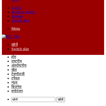
Log In
Random Article
Sidebar
Switch skin
Menu
खोजें
Switch skin
होम
राष्ट्रीय
अंतर्राष्ट्रीय
खेल
टेक्नॉलजी
ट्रैवल
न्यूज
बिजनेस
मनोरंजन
खोजें