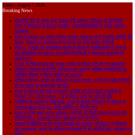
Friday, August 7 2026
Breaking News
वीआईपी दौरे के समय बनी सड़क बनी आफत, पतिलार के मिश्रौली
टोला में बदहाली से बेहाल ग्रामीण, जनप्रतिनिधियों के प्रति गहराया
आक्रोश
बगहा में चहलूम को लेकर पुलिस मुस्तैद: चौतरवा थाने में शांति समिति की
बैठक, नियमों का उल्लंघन करने वालों पर होगी सख्त कार्रवाई
बगहा-1 प्रखंड के प्राथमिक स्वास्थ्य केंद्र में जलनिकासी न होने से
बढ़ा बीमारियों का खतरा, स्थानीय निवासियों ने व्यवस्था सुधारने की
उठाई मांग।
VTR से निकले बाघ का हमला, बगहा में महिला की मौत से आक्रोश
पतिलार पंचायत में फॉगिंग अभियान का आगाज, मुखिया प्रतिनिधि डॉ.
अभिषेक मिश्रा ने किया मशीन का शुभारंभ
पश्चिम चंपारण: बगहा के पतिलार में बड़ा हादसा, पानी भरे गड्ढे में गिरने
से एक साल के मासूम की गई जान
बगहा में पुलिस की बड़ी स्ट्राइक: मरीजों को ढोने वाली एम्बुलेंस से
निकली 157 लीटर शराब, UP से बिहार लाई जा रही थी खेप
ग्रामीणों के इलाज से खिलवाड़: बगहा में औचक निरीक्षण के दौरान दो
स्वास्थ्य केंद्र मिले बंद, दोषी कर्मियों पर गिरेगी गाज
बगहा में टीबी मुक्त भारत अभियान: मरीजों को मिली पोषण पोटली और
टीपीटी किट, अफसरों ने दिए सेहतमंद रहने के टिप्स
अरवल में सिविल सर्जन से बदसलूकी का मामला: पूरे बिहार में डॉक्टरों
का हल्लाबोल, बगहा के पतिलार एपीएचसी में भी ओपीडी बंद, भटकते रहे
मरीज