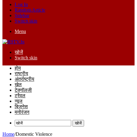
Log In
Random Article
Sidebar
Switch skin
Menu
खोजें
Switch skin
होम
राष्ट्रीय
अंतर्राष्ट्रीय
खेल
टेक्नॉलजी
ट्रैवल
न्यूज
बिजनेस
मनोरंजन
खोजें
Home
/
Domestic Violence