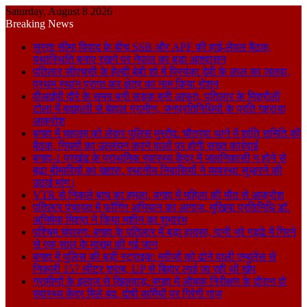
Saturday, August 8 2026
Breaking News
सुस्ता सीमा विवाद के बीच SSB और APF की हाई-लेवल बैठक,
यथास्थिति बनाए रखने पर नेपाल का बड़ा आश्वासन
पतिलार सीएचसी के हेल्दी बेबी शो में प्रियंका देवी के लाल का जलवा,
प्रथम स्थान प्राप्त कर क्षेत्र का नाम किया रोशन
वीआईपी दौरे के समय बनी सड़क बनी आफत, पतिलार के मिश्रौली
टोला में बदहाली से बेहाल ग्रामीण, जनप्रतिनिधियों के प्रति गहराया
आक्रोश
बगहा में चहलूम को लेकर पुलिस मुस्तैद: चौतरवा थाने में शांति समिति की
बैठक, नियमों का उल्लंघन करने वालों पर होगी सख्त कार्रवाई
बगहा-1 प्रखंड के प्राथमिक स्वास्थ्य केंद्र में जलनिकासी न होने से
बढ़ा बीमारियों का खतरा, स्थानीय निवासियों ने व्यवस्था सुधारने की
उठाई मांग।
VTR से निकले बाघ का हमला, बगहा में महिला की मौत से आक्रोश
पतिलार पंचायत में फॉगिंग अभियान का आगाज, मुखिया प्रतिनिधि डॉ.
अभिषेक मिश्रा ने किया मशीन का शुभारंभ
पश्चिम चंपारण: बगहा के पतिलार में बड़ा हादसा, पानी भरे गड्ढे में गिरने
से एक साल के मासूम की गई जान
बगहा में पुलिस की बड़ी स्ट्राइक: मरीजों को ढोने वाली एम्बुलेंस से
निकली 157 लीटर शराब, UP से बिहार लाई जा रही थी खेप
ग्रामीणों के इलाज से खिलवाड़: बगहा में औचक निरीक्षण के दौरान दो
स्वास्थ्य केंद्र मिले बंद, दोषी कर्मियों पर गिरेगी गाज