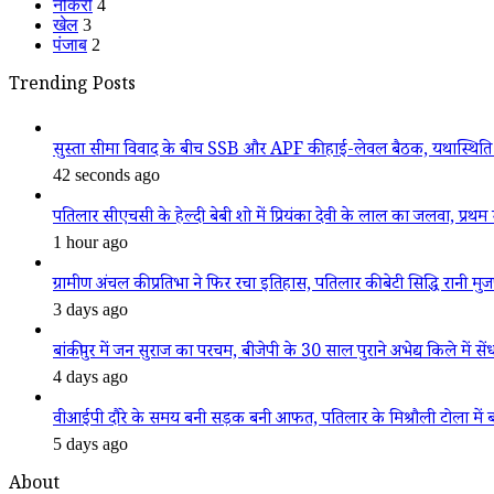
नौकरी
4
खेल
3
पंजाब
2
Trending Posts
सुस्ता सीमा विवाद के बीच SSB और APF की हाई-लेवल बैठक, यथास्थिति 
42 seconds ago
पतिलार सीएचसी के हेल्दी बेबी शो में प्रियंका देवी के लाल का जलवा, प्रथम स
1 hour ago
ग्रामीण अंचल की प्रतिभा ने फिर रचा इतिहास, पतिलार की बेटी सिद्धि रानी मुजफ्फ
3 days ago
बांकीपुर में जन सुराज का परचम, बीजेपी के 30 साल पुराने अभेद्य किले में सें
4 days ago
वीआईपी दौरे के समय बनी सड़क बनी आफत, पतिलार के मिश्रौली टोला में बदहा
5 days ago
About