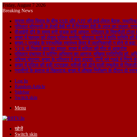
Friday, August 7 2026
Breaking News
सुस्ता सीमा विवाद के बीच SSB और APF की हाई-लेवल बैठक, यथास्थि
पतिलार सीएचसी के हेल्दी बेबी शो में प्रियंका देवी के लाल का जलवा, प्र
वीआईपी दौरे के समय बनी सड़क बनी आफत, पतिलार के मिश्रौली टोला में
बगहा में चहलूम को लेकर पुलिस मुस्तैद: चौतरवा थाने में शांति समिति की 
बगहा-1 प्रखंड के प्राथमिक स्वास्थ्य केंद्र में जलनिकासी न होने से बढ़
VTR से निकले बाघ का हमला, बगहा में महिला की मौत से आक्रोश
पतिलार पंचायत में फॉगिंग अभियान का आगाज, मुखिया प्रतिनिधि डॉ. अभि
पश्चिम चंपारण: बगहा के पतिलार में बड़ा हादसा, पानी भरे गड्ढे में गिरन
बगहा में पुलिस की बड़ी स्ट्राइक: मरीजों को ढोने वाली एम्बुलेंस से न
ग्रामीणों के इलाज से खिलवाड़: बगहा में औचक निरीक्षण के दौरान दो स्वास्थ्
Log In
Random Article
Sidebar
Switch skin
Menu
खोजें
Switch skin