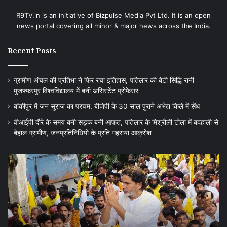
R9TV.in is an initiative of Bizpulse Media Pvt Ltd. It is an open
news portal covering all minor & major news across the India.
Recent Posts
ग्रामीण अंचल की प्रतिभा ने फिर रचा इतिहास, पतिलार की बेटी सिद्धि रानी
मुजफ्फरपुर विश्वविद्यालय में बनीं असिस्टेंट प्रोफेसर
बांकीपुर में जन सुराज का परचम, बीजेपी के 30 साल पुराने अभेद्य किले में सेंध
वीआईपी दौरे के समय बनी सड़क बनी आफत, पतिलार के मिश्रौली टोला में बदहाली से
बेहाल ग्रामीण, जनप्रतिनिधियों के प्रति गहराया आक्रोश
बांकीपुर
वी
में
दौर
जन
के
सुराज
स
का
बन
परचम,
सड
बीजेपी
बन