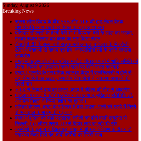
Sunday, August 9 2026
Breaking News
सुस्ता सीमा विवाद के बीच SSB और APF की हाई-लेवल बैठक,
यथास्थिति बनाए रखने पर नेपाल का बड़ा आश्वासन
पतिलार सीएचसी के हेल्दी बेबी शो में प्रियंका देवी के लाल का जलवा,
प्रथम स्थान प्राप्त कर क्षेत्र का नाम किया रोशन
वीआईपी दौरे के समय बनी सड़क बनी आफत, पतिलार के मिश्रौली
टोला में बदहाली से बेहाल ग्रामीण, जनप्रतिनिधियों के प्रति गहराया
आक्रोश
बगहा में चहलूम को लेकर पुलिस मुस्तैद: चौतरवा थाने में शांति समिति की
बैठक, नियमों का उल्लंघन करने वालों पर होगी सख्त कार्रवाई
बगहा-1 प्रखंड के प्राथमिक स्वास्थ्य केंद्र में जलनिकासी न होने से
बढ़ा बीमारियों का खतरा, स्थानीय निवासियों ने व्यवस्था सुधारने की
उठाई मांग।
VTR से निकले बाघ का हमला, बगहा में महिला की मौत से आक्रोश
पतिलार पंचायत में फॉगिंग अभियान का आगाज, मुखिया प्रतिनिधि डॉ.
अभिषेक मिश्रा ने किया मशीन का शुभारंभ
पश्चिम चंपारण: बगहा के पतिलार में बड़ा हादसा, पानी भरे गड्ढे में गिरने
से एक साल के मासूम की गई जान
बगहा में पुलिस की बड़ी स्ट्राइक: मरीजों को ढोने वाली एम्बुलेंस से
निकली 157 लीटर शराब, UP से बिहार लाई जा रही थी खेप
ग्रामीणों के इलाज से खिलवाड़: बगहा में औचक निरीक्षण के दौरान दो
स्वास्थ्य केंद्र मिले बंद, दोषी कर्मियों पर गिरेगी गाज