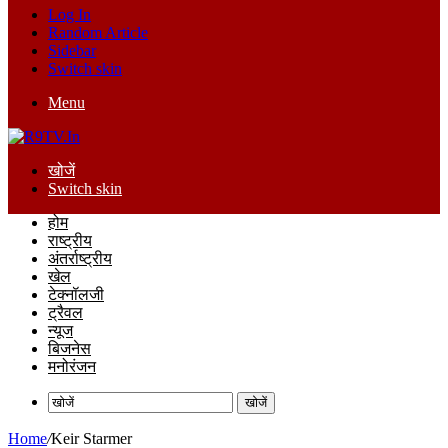
Log In
Random Article
Sidebar
Switch skin
Menu
खोजें
Switch skin
होम
राष्ट्रीय
अंतर्राष्ट्रीय
खेल
टेक्नॉलजी
ट्रैवल
न्यूज
बिजनेस
मनोरंजन
खोजें
Home
/
Keir Starmer