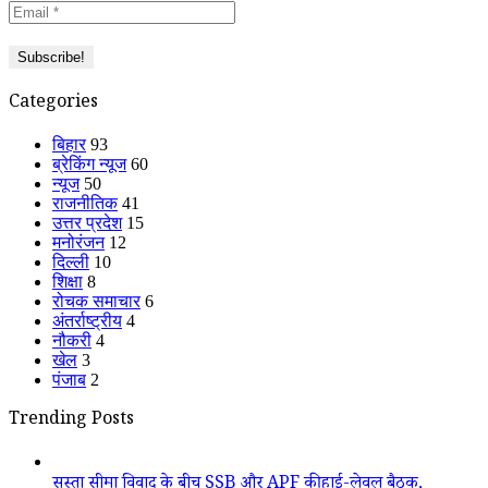
Categories
बिहार
93
ब्रेकिंग न्यूज
60
न्यूज
50
राजनीतिक
41
उत्तर प्रदेश
15
मनोरंजन
12
दिल्ली
10
शिक्षा
8
रोचक समाचार
6
अंतर्राष्ट्रीय
4
नौकरी
4
खेल
3
पंजाब
2
Trending Posts
सुस्ता सीमा विवाद के बीच SSB और APF की हाई-लेवल बैठक,