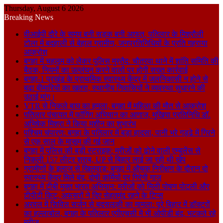
Thursday, August 6 2026
Breaking News
वीआईपी दौरे के समय बनी सड़क बनी आफत, पतिलार के मिश्रौली
टोला में बदहाली से बेहाल ग्रामीण, जनप्रतिनिधियों के प्रति गहराया
आक्रोश
बगहा में चहलूम को लेकर पुलिस मुस्तैद: चौतरवा थाने में शांति समिति की
बैठक, नियमों का उल्लंघन करने वालों पर होगी सख्त कार्रवाई
बगहा-1 प्रखंड के प्राथमिक स्वास्थ्य केंद्र में जलनिकासी न होने से
बढ़ा बीमारियों का खतरा, स्थानीय निवासियों ने व्यवस्था सुधारने की
उठाई मांग।
VTR से निकले बाघ का हमला, बगहा में महिला की मौत से आक्रोश
पतिलार पंचायत में फॉगिंग अभियान का आगाज, मुखिया प्रतिनिधि डॉ.
अभिषेक मिश्रा ने किया मशीन का शुभारंभ
पश्चिम चंपारण: बगहा के पतिलार में बड़ा हादसा, पानी भरे गड्ढे में गिरने
से एक साल के मासूम की गई जान
बगहा में पुलिस की बड़ी स्ट्राइक: मरीजों को ढोने वाली एम्बुलेंस से
निकली 157 लीटर शराब, UP से बिहार लाई जा रही थी खेप
ग्रामीणों के इलाज से खिलवाड़: बगहा में औचक निरीक्षण के दौरान दो
स्वास्थ्य केंद्र मिले बंद, दोषी कर्मियों पर गिरेगी गाज
बगहा में टीबी मुक्त भारत अभियान: मरीजों को मिली पोषण पोटली और
टीपीटी किट, अफसरों ने दिए सेहतमंद रहने के टिप्स
अरवल में सिविल सर्जन से बदसलूकी का मामला: पूरे बिहार में डॉक्टरों
का हल्लाबोल, बगहा के पतिलार एपीएचसी में भी ओपीडी बंद, भटकते रहे
मरीज