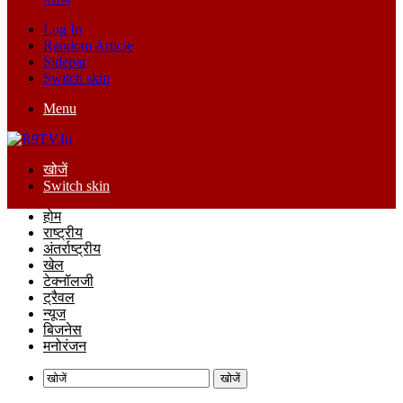
Log In
Random Article
Sidebar
Switch skin
Menu
खोजें
Switch skin
होम
राष्ट्रीय
अंतर्राष्ट्रीय
खेल
टेक्नॉलजी
ट्रैवल
न्यूज
बिजनेस
मनोरंजन
खोजें