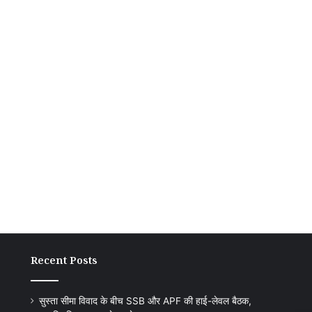
Recent Posts
पतिलार
ग्राम
सीएचसी
अंच
के
की
सुस्ता सीमा विवाद के बीच SSB और APF की हाई-लेवल बैठक,
हेल्दी
प्रति