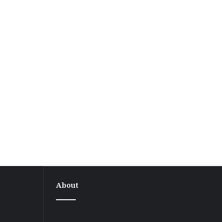
About
सुस्ता
सीमा
विवाद
के