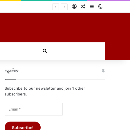
Log In
Random Article
Sidebar
Switch skin
शन
खोजें
न्यूजलेटर
Subscribe to our newsletter and join 1 other
subscribers.