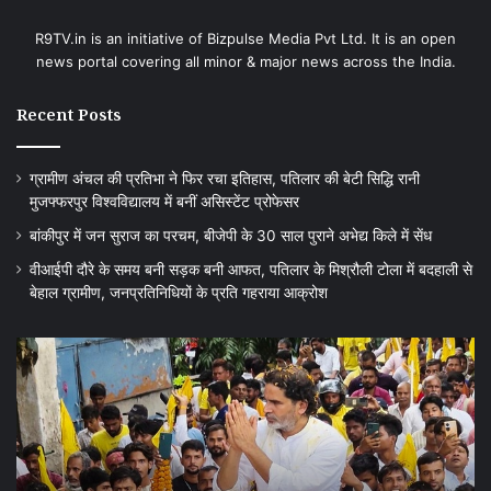
R9TV.in is an initiative of Bizpulse Media Pvt Ltd. It is an open
news portal covering all minor & major news across the India.
Recent Posts
ग्रामीण अंचल की प्रतिभा ने फिर रचा इतिहास, पतिलार की बेटी सिद्धि रानी
मुजफ्फरपुर विश्वविद्यालय में बनीं असिस्टेंट प्रोफेसर
बांकीपुर में जन सुराज का परचम, बीजेपी के 30 साल पुराने अभेद्य किले में सेंध
वीआईपी दौरे के समय बनी सड़क बनी आफत, पतिलार के मिश्रौली टोला में बदहाली से
बेहाल ग्रामीण, जनप्रतिनिधियों के प्रति गहराया आक्रोश
बांकीपुर
वी
में
दौर
जन
के
सुराज
स
का
बन
परचम,
सड
बीजेपी
बन