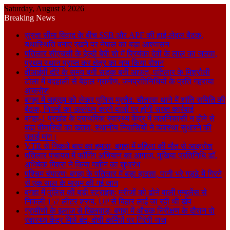
Saturday, August 8 2026
Breaking News
सुस्ता सीमा विवाद के बीच SSB और APF की हाई-लेवल बैठक,
यथास्थिति बनाए रखने पर नेपाल का बड़ा आश्वासन
पतिलार सीएचसी के हेल्दी बेबी शो में प्रियंका देवी के लाल का जलवा,
प्रथम स्थान प्राप्त कर क्षेत्र का नाम किया रोशन
वीआईपी दौरे के समय बनी सड़क बनी आफत, पतिलार के मिश्रौली
टोला में बदहाली से बेहाल ग्रामीण, जनप्रतिनिधियों के प्रति गहराया
आक्रोश
बगहा में चहलूम को लेकर पुलिस मुस्तैद: चौतरवा थाने में शांति समिति की
बैठक, नियमों का उल्लंघन करने वालों पर होगी सख्त कार्रवाई
बगहा-1 प्रखंड के प्राथमिक स्वास्थ्य केंद्र में जलनिकासी न होने से
बढ़ा बीमारियों का खतरा, स्थानीय निवासियों ने व्यवस्था सुधारने की
उठाई मांग।
VTR से निकले बाघ का हमला, बगहा में महिला की मौत से आक्रोश
पतिलार पंचायत में फॉगिंग अभियान का आगाज, मुखिया प्रतिनिधि डॉ.
अभिषेक मिश्रा ने किया मशीन का शुभारंभ
पश्चिम चंपारण: बगहा के पतिलार में बड़ा हादसा, पानी भरे गड्ढे में गिरने
से एक साल के मासूम की गई जान
बगहा में पुलिस की बड़ी स्ट्राइक: मरीजों को ढोने वाली एम्बुलेंस से
निकली 157 लीटर शराब, UP से बिहार लाई जा रही थी खेप
ग्रामीणों के इलाज से खिलवाड़: बगहा में औचक निरीक्षण के दौरान दो
स्वास्थ्य केंद्र मिले बंद, दोषी कर्मियों पर गिरेगी गाज