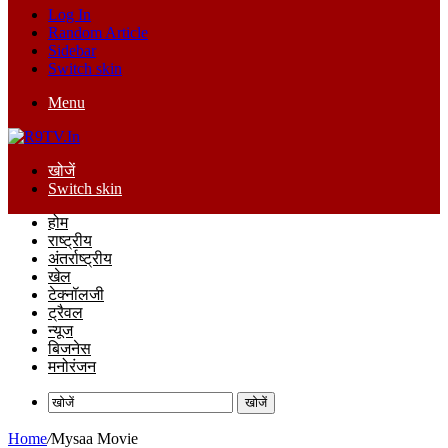
Log In
Random Article
Sidebar
Switch skin
Menu
खोजें
Switch skin
होम
राष्ट्रीय
अंतर्राष्ट्रीय
खेल
टेक्नॉलजी
ट्रैवल
न्यूज
बिजनेस
मनोरंजन
खोजें
Home
/
Mysaa Movie