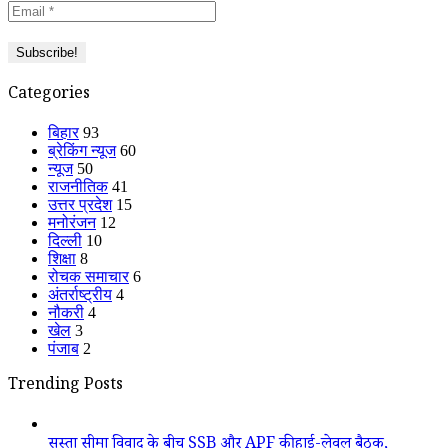
Categories
बिहार
93
ब्रेकिंग न्यूज
60
न्यूज
50
राजनीतिक
41
उत्तर प्रदेश
15
मनोरंजन
12
दिल्ली
10
शिक्षा
8
रोचक समाचार
6
अंतर्राष्ट्रीय
4
नौकरी
4
खेल
3
पंजाब
2
Trending Posts
सुस्ता सीमा विवाद के बीच SSB और APF की हाई-लेवल बैठक,