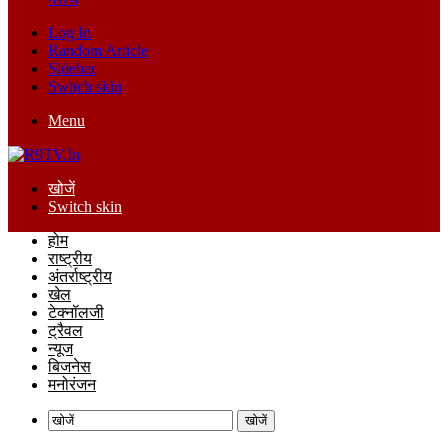
Log In
Random Article
Sidebar
Switch skin
Menu
खोजें
Switch skin
होम
राष्ट्रीय
अंतर्राष्ट्रीय
खेल
टेक्नॉलजी
ट्रैवल
न्यूज
बिजनेस
मनोरंजन
खोजें