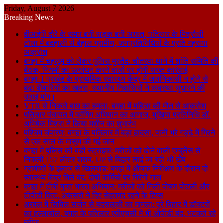
Friday, August 7 2026
Breaking News
वीआईपी दौरे के समय बनी सड़क बनी आफत, पतिलार के मिश्रौली
टोला में बदहाली से बेहाल ग्रामीण, जनप्रतिनिधियों के प्रति गहराया
आक्रोश
बगहा में चहलूम को लेकर पुलिस मुस्तैद: चौतरवा थाने में शांति समिति की
बैठक, नियमों का उल्लंघन करने वालों पर होगी सख्त कार्रवाई
बगहा-1 प्रखंड के प्राथमिक स्वास्थ्य केंद्र में जलनिकासी न होने से
बढ़ा बीमारियों का खतरा, स्थानीय निवासियों ने व्यवस्था सुधारने की
उठाई मांग।
VTR से निकले बाघ का हमला, बगहा में महिला की मौत से आक्रोश
पतिलार पंचायत में फॉगिंग अभियान का आगाज, मुखिया प्रतिनिधि डॉ.
अभिषेक मिश्रा ने किया मशीन का शुभारंभ
पश्चिम चंपारण: बगहा के पतिलार में बड़ा हादसा, पानी भरे गड्ढे में गिरने
से एक साल के मासूम की गई जान
बगहा में पुलिस की बड़ी स्ट्राइक: मरीजों को ढोने वाली एम्बुलेंस से
निकली 157 लीटर शराब, UP से बिहार लाई जा रही थी खेप
ग्रामीणों के इलाज से खिलवाड़: बगहा में औचक निरीक्षण के दौरान दो
स्वास्थ्य केंद्र मिले बंद, दोषी कर्मियों पर गिरेगी गाज
बगहा में टीबी मुक्त भारत अभियान: मरीजों को मिली पोषण पोटली और
टीपीटी किट, अफसरों ने दिए सेहतमंद रहने के टिप्स
अरवल में सिविल सर्जन से बदसलूकी का मामला: पूरे बिहार में डॉक्टरों
का हल्लाबोल, बगहा के पतिलार एपीएचसी में भी ओपीडी बंद, भटकते रहे
मरीज