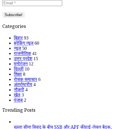
Categories
बिहार
93
ब्रेकिंग न्यूज
60
न्यूज
50
राजनीतिक
41
उत्तर प्रदेश
15
मनोरंजन
12
दिल्ली
10
शिक्षा
8
रोचक समाचार
6
अंतर्राष्ट्रीय
4
नौकरी
4
खेल
3
पंजाब
2
Trending Posts
सुस्ता सीमा विवाद के बीच SSB और APF की हाई-लेवल बैठक,