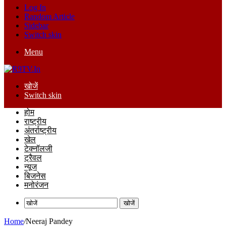
Log In
Random Article
Sidebar
Switch skin
Menu
खोजें
Switch skin
होम
राष्ट्रीय
अंतर्राष्ट्रीय
खेल
टेक्नॉलजी
ट्रैवल
न्यूज
बिजनेस
मनोरंजन
खोजें
Home
/
Neeraj Pandey