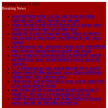
Saturday, August 8 2026
Breaking News
सुस्ता सीमा विवाद के बीच SSB और APF की हाई-लेवल बैठक,
यथास्थिति बनाए रखने पर नेपाल का बड़ा आश्वासन
पतिलार सीएचसी के हेल्दी बेबी शो में प्रियंका देवी के लाल का जलवा,
प्रथम स्थान प्राप्त कर क्षेत्र का नाम किया रोशन
वीआईपी दौरे के समय बनी सड़क बनी आफत, पतिलार के मिश्रौली
टोला में बदहाली से बेहाल ग्रामीण, जनप्रतिनिधियों के प्रति गहराया
आक्रोश
बगहा में चहलूम को लेकर पुलिस मुस्तैद: चौतरवा थाने में शांति समिति की
बैठक, नियमों का उल्लंघन करने वालों पर होगी सख्त कार्रवाई
बगहा-1 प्रखंड के प्राथमिक स्वास्थ्य केंद्र में जलनिकासी न होने से
बढ़ा बीमारियों का खतरा, स्थानीय निवासियों ने व्यवस्था सुधारने की
उठाई मांग।
VTR से निकले बाघ का हमला, बगहा में महिला की मौत से आक्रोश
पतिलार पंचायत में फॉगिंग अभियान का आगाज, मुखिया प्रतिनिधि डॉ.
अभिषेक मिश्रा ने किया मशीन का शुभारंभ
पश्चिम चंपारण: बगहा के पतिलार में बड़ा हादसा, पानी भरे गड्ढे में गिरने
से एक साल के मासूम की गई जान
बगहा में पुलिस की बड़ी स्ट्राइक: मरीजों को ढोने वाली एम्बुलेंस से
निकली 157 लीटर शराब, UP से बिहार लाई जा रही थी खेप
ग्रामीणों के इलाज से खिलवाड़: बगहा में औचक निरीक्षण के दौरान दो
स्वास्थ्य केंद्र मिले बंद, दोषी कर्मियों पर गिरेगी गाज