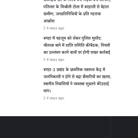
वीआईपी दौरे के समय बनी सड़क बनी आफत,
पतिलार के मिश्रौली टोला में बदहाली से बेहाल
ग्रामीण, जनप्रतिनिधियों के प्रति गहराया
आक्रोश
4 days ago
बगहा में चहलूम को लेकर पुलिस मुस्तैद:
चौतरवा थाने में शांति समिति की बैठक, नियमों
का उल्लंघन करने वालों पर होगी सख्त कार्रवाई
4 days ago
बगहा-1 प्रखंड के प्राथमिक स्वास्थ्य केंद्र में
जलनिकासी न होने से बढ़ा बीमारियों का खतरा,
स्थानीय निवासियों ने व्यवस्था सुधारने की उठाई
मांग।
4 days ago
पुर
वीआईपी
दौरे