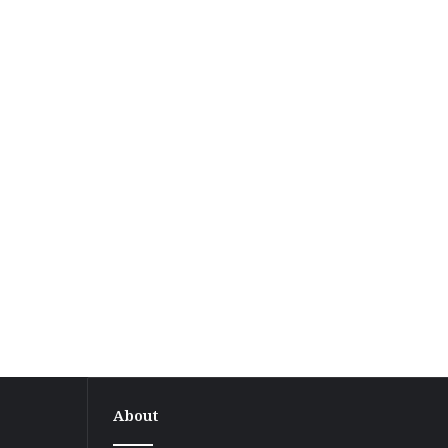
About
बगहा-1
प्रखंड