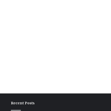
Recent Posts
ग्रामीण
बांकी
अंचल
में