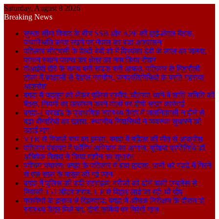
Saturday, August 8 2026
Breaking News
सुस्ता सीमा विवाद के बीच SSB और APF की हाई-लेवल बैठक,
यथास्थिति बनाए रखने पर नेपाल का बड़ा आश्वासन
पतिलार सीएचसी के हेल्दी बेबी शो में प्रियंका देवी के लाल का जलवा,
प्रथम स्थान प्राप्त कर क्षेत्र का नाम किया रोशन
वीआईपी दौरे के समय बनी सड़क बनी आफत, पतिलार के मिश्रौली
टोला में बदहाली से बेहाल ग्रामीण, जनप्रतिनिधियों के प्रति गहराया
आक्रोश
बगहा में चहलूम को लेकर पुलिस मुस्तैद: चौतरवा थाने में शांति समिति की
बैठक, नियमों का उल्लंघन करने वालों पर होगी सख्त कार्रवाई
बगहा-1 प्रखंड के प्राथमिक स्वास्थ्य केंद्र में जलनिकासी न होने से
बढ़ा बीमारियों का खतरा, स्थानीय निवासियों ने व्यवस्था सुधारने की
उठाई मांग।
VTR से निकले बाघ का हमला, बगहा में महिला की मौत से आक्रोश
पतिलार पंचायत में फॉगिंग अभियान का आगाज, मुखिया प्रतिनिधि डॉ.
अभिषेक मिश्रा ने किया मशीन का शुभारंभ
पश्चिम चंपारण: बगहा के पतिलार में बड़ा हादसा, पानी भरे गड्ढे में गिरने
से एक साल के मासूम की गई जान
बगहा में पुलिस की बड़ी स्ट्राइक: मरीजों को ढोने वाली एम्बुलेंस से
निकली 157 लीटर शराब, UP से बिहार लाई जा रही थी खेप
ग्रामीणों के इलाज से खिलवाड़: बगहा में औचक निरीक्षण के दौरान दो
स्वास्थ्य केंद्र मिले बंद, दोषी कर्मियों पर गिरेगी गाज