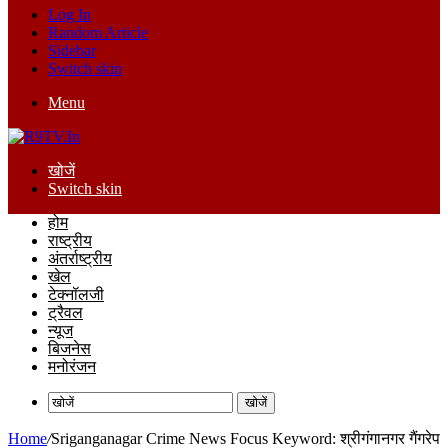
Log In
Random Article
Sidebar
Switch skin
Menu
खोजें
Switch skin
होम
राष्ट्रीय
अंतर्राष्ट्रीय
खेल
टेक्नॉलजी
ट्रैवल
न्यूज
बिजनेस
मनोरंजन
खोजें
Home
/
Sriganganagar Crime News Focus Keyword: श्रीगंगानगर गैंगरेप