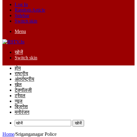
Log In
Random Article
Sidebar
Switch skin
Menu
खोजें
Switch skin
होम
राष्ट्रीय
अंतर्राष्ट्रीय
खेल
टेक्नॉलजी
ट्रैवल
न्यूज
बिजनेस
मनोरंजन
खोजें
Home
/
Sriganganagar Police