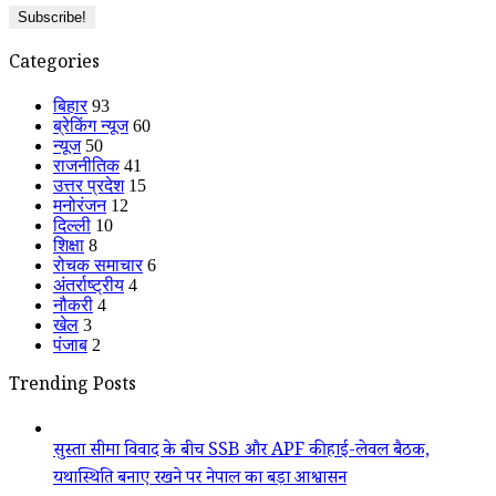
Categories
बिहार
93
ब्रेकिंग न्यूज
60
न्यूज
50
राजनीतिक
41
उत्तर प्रदेश
15
मनोरंजन
12
दिल्ली
10
शिक्षा
8
रोचक समाचार
6
अंतर्राष्ट्रीय
4
नौकरी
4
खेल
3
पंजाब
2
Trending Posts
सुस्ता सीमा विवाद के बीच SSB और APF की हाई-लेवल बैठक,
यथास्थिति बनाए रखने पर नेपाल का बड़ा आश्वासन