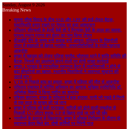
Sunday, August 9 2026
Breaking News
सुस्ता सीमा विवाद के बीच SSB और APF की हाई-लेवल बैठक,
यथास्थिति बनाए रखने पर नेपाल का बड़ा आश्वासन
पतिलार सीएचसी के हेल्दी बेबी शो में प्रियंका देवी के लाल का जलवा,
प्रथम स्थान प्राप्त कर क्षेत्र का नाम किया रोशन
वीआईपी दौरे के समय बनी सड़क बनी आफत, पतिलार के मिश्रौली
टोला में बदहाली से बेहाल ग्रामीण, जनप्रतिनिधियों के प्रति गहराया
आक्रोश
बगहा में चहलूम को लेकर पुलिस मुस्तैद: चौतरवा थाने में शांति समिति की
बैठक, नियमों का उल्लंघन करने वालों पर होगी सख्त कार्रवाई
बगहा-1 प्रखंड के प्राथमिक स्वास्थ्य केंद्र में जलनिकासी न होने से
बढ़ा बीमारियों का खतरा, स्थानीय निवासियों ने व्यवस्था सुधारने की
उठाई मांग।
VTR से निकले बाघ का हमला, बगहा में महिला की मौत से आक्रोश
पतिलार पंचायत में फॉगिंग अभियान का आगाज, मुखिया प्रतिनिधि डॉ.
अभिषेक मिश्रा ने किया मशीन का शुभारंभ
पश्चिम चंपारण: बगहा के पतिलार में बड़ा हादसा, पानी भरे गड्ढे में गिरने
से एक साल के मासूम की गई जान
बगहा में पुलिस की बड़ी स्ट्राइक: मरीजों को ढोने वाली एम्बुलेंस से
निकली 157 लीटर शराब, UP से बिहार लाई जा रही थी खेप
ग्रामीणों के इलाज से खिलवाड़: बगहा में औचक निरीक्षण के दौरान दो
स्वास्थ्य केंद्र मिले बंद, दोषी कर्मियों पर गिरेगी गाज