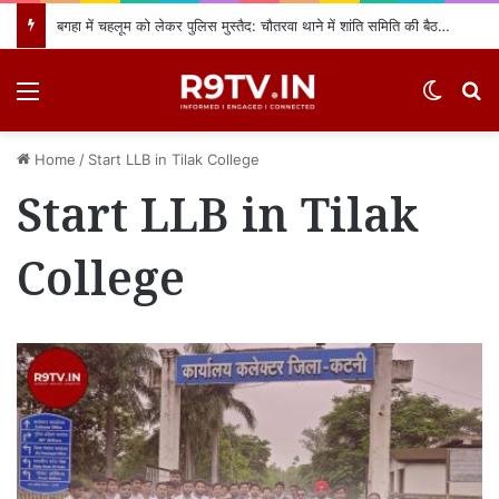
बगहा में चहलूम को लेकर पुलिस मुस्तैद: चौतरवा थाने में शांति समिति की बैठक, नियमों का उल्लंघन करने वालों पर होगी सख्त कार्रवाई
Menu
Switch
खो
Home
/
Start LLB in Tilak College
Start LLB in Tilak
College