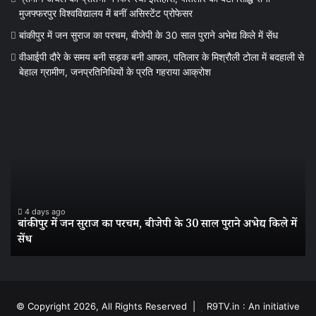
मुजफ्फरपुर विश्वविद्यालय में बनीं असिस्टेंट प्रोफेसर
बांकीपुर में जन सुराज का परचम, बीजेपी के 30 साल पुराने अभेद्य किले में सेंध
वीआईपी दौरे के समय बनी सड़क बनी आफत, पतिलार के मिश्रौली टोला में बदहाली से
बेहाल ग्रामीण, जनप्रतिनिधियों के प्रति गहराया आक्रोश
बांकीपुर
वी
में
दौर
जन
के
सुराज
स
का
बन
परचम,
सड
बीजेपी
बन
के
आ
4 days ago
बांकीपुर में जन सुराज का परचम, बीजेपी के 30 साल पुराने अभेद्य किले में
30
पत
सेंध
साल
के
पुराने
मिश
अभेद्य
टो
किले
में
में
बद
© Copyright 2026, All Rights Reserved |
R9TV.in : An initiative
सेंध
से